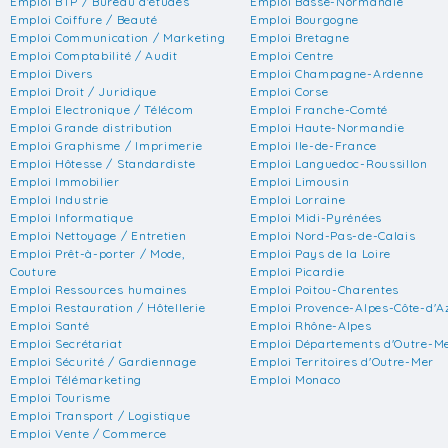
Emploi BTP / Bureau d'études
Emploi Basse-Normandie
Emploi Coiffure / Beauté
Emploi Bourgogne
Emploi Communication / Marketing
Emploi Bretagne
Emploi Comptabilité / Audit
Emploi Centre
Emploi Divers
Emploi Champagne-Ardenne
Emploi Droit / Juridique
Emploi Corse
Emploi Electronique / Télécom
Emploi Franche-Comté
Emploi Grande distribution
Emploi Haute-Normandie
Emploi Graphisme / Imprimerie
Emploi Ile-de-France
Emploi Hôtesse / Standardiste
Emploi Languedoc-Roussillon
Emploi Immobilier
Emploi Limousin
Emploi Industrie
Emploi Lorraine
Emploi Informatique
Emploi Midi-Pyrénées
Emploi Nettoyage / Entretien
Emploi Nord-Pas-de-Calais
Emploi Prêt-à-porter / Mode,
Emploi Pays de la Loire
Couture
Emploi Picardie
Emploi Ressources humaines
Emploi Poitou-Charentes
Emploi Restauration / Hôtellerie
Emploi Provence-Alpes-Côte-d'A
Emploi Santé
Emploi Rhône-Alpes
Emploi Secrétariat
Emploi Départements d'Outre-M
Emploi Sécurité / Gardiennage
Emploi Territoires d'Outre-Mer
Emploi Télémarketing
Emploi Monaco
Emploi Tourisme
Emploi Transport / Logistique
Emploi Vente / Commerce