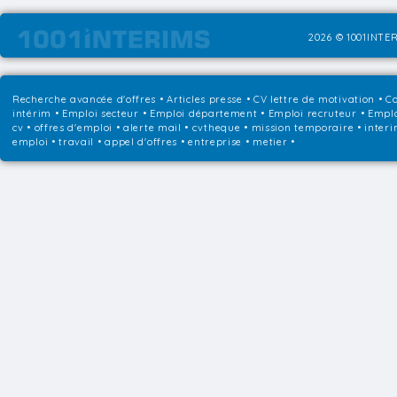
2026 © 1001INTER
Recherche avancée d'offres
•
Articles presse
•
CV lettre de motivation
•
Co
intérim
•
Emploi secteur
•
Emploi département
•
Emploi recruteur
•
Emplo
cv • offres d'emploi • alerte mail • cvtheque • mission temporaire • interi
emploi • travail • appel d'offres • entreprise • metier •