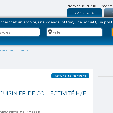
Bienvenue sur 1001 Intérim
CANDIDATS
Inscription
I
cherchez un emploi, une agence intérim, une société, un poste
Connexion
C
collectivite-h-f-406133
Retour à ma recherche
CUISINIER DE COLLECTIVITÉ H/F
DESCRIPTIF DE L'OFFRE :