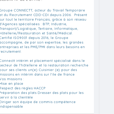
Groupe CONNECTT, acteur du Travail Temporaire
et du Recrutement CDD-CDI depuis 2006. Présent
sur tout le territoire Français, grâce à son réseau
d'Agences spécialisées : BTP, Industrie,
Transport/Logistique, Tertiaire, Informatique,
Hôtellerie/Restauration et Santé/Médical.
Certifié ISO9001 depuis 2016, le Groupe
accompagne, de par son expertise, les grandes
entreprises et les PME/PMI dans leurs besoins en
recrutement.
Connectt intérim et placement spécialisé dans le
secteur de l'hôtellerie et la restauration recherche
pour ses clients un(e) Cuisinier (e) pour des
missions en intérim dans sur l'ile de france
Vos missions :
Mise en place
Respect des règles HACCP
Préparation des plats Dresser des plats pour les
servir à la clientèle
Diriger son équipe de commis compétence
indispensable