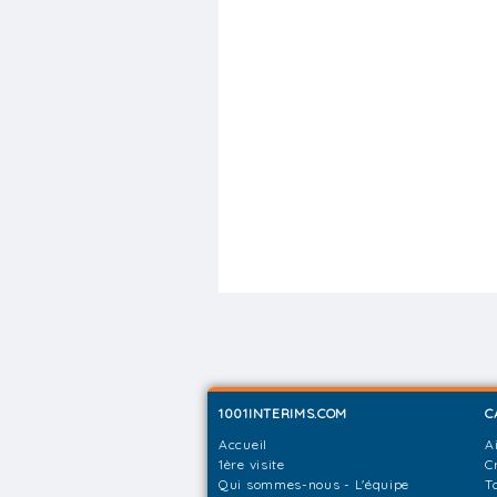
1001INTERIMS.COM
C
Accueil
A
1ère visite
C
Qui sommes-nous - L'équipe
T