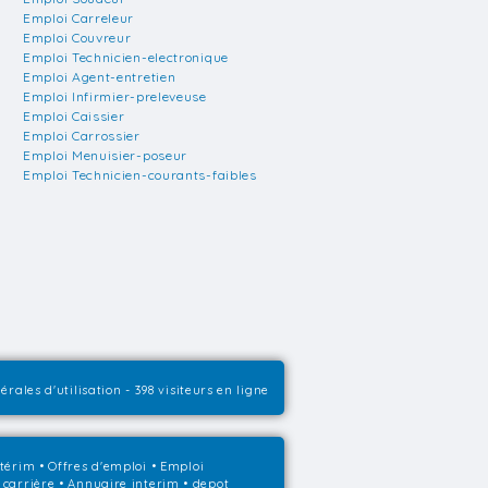
Emploi Carreleur
Emploi Couvreur
Emploi Technicien-electronique
Emploi Agent-entretien
Emploi Infirmier-preleveuse
Emploi Caissier
Emploi Carrossier
Emploi Menuisier-poseur
Emploi Technicien-courants-faibles
érales d'utilisation
- 398 visiteurs en ligne
ntérim
•
Offres d'emploi
•
Emploi
 carrière
•
Annuaire interim
• depot