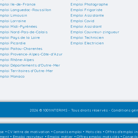
mploi Ile-de-France
Emploi Photographe
mploi Languedoc-Roussillon
Emploi Frigoriste
mploi Limousin
Emploi Assistante
mploi Lorraine
Emploi Covid
mploi Midi-Pyrénées
Emploi Assistant
mploi Nord-Pas-de-Calais
Emploi Couvreur-zingueur
mploi Pays de la Loire
Emploi Technicien
mploi Picardie
Emploi Electricien
mploi Poitou-Charentes
mploi Provence-Alpes-Côte-d'Azur
mploi Rhône-Alpes
mploi Départements d'Outre-Mer
mploi Territoires d'Outre-Mer
mploi Monaco
2026 © 1001INTERIMS - Tous droits réservés -
Conditions gén
sse
•
CV lettre de motivation
•
Conseils emploi
•
Mots clés
•
Offres d'emploi i
ement
•
Emploi recruteur
•
Emploi métier
•
Offres emploi mots clés
•
Conseils