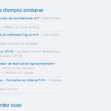
s d'emploi similaires
nicien de maintenance H/F
• SCIENTECH
•
77440 LIZY SUR OURCQ
EUR AERONAUTIQUE H/F
• SCIENTECH
4440 MAROLLES EN BRIE
eur (F/H)
• Connectt Travail Temporaire
olsheim 67120
teur de fabrication agroalimentaire
•
 intérim & recrutement
•
Camaret sur aigues
ur - Formation en interne F/H
• Charente
aint-Sornin
dez aussi