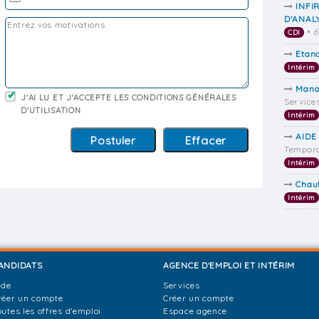
INFI
D'ANAL
•
6
CDI
Etan
Intérim
Mano
J'AI LU ET J'ACCEPTE LES CONDITIONS GÉNÉRALES
Service
D'UTILISATION
Intérim
AIDE
Tempora
Intérim
Chau
Intérim
ANDIDATS
AGENCE D'EMPLOI ET INTÉRIM
ide
Services
réer un compte
Créer un compte
outes les offres d'emploi
Espace agence