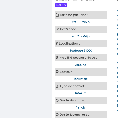
Connectt Travail Temporaire
|
Intérim
Date de parution :
29 Jui 2026
Référence :
wm7rzl64jo
Localisation :
Toulouse 31000
Mobilité géographique :
Aucune
Secteur :
Industrie
Type de contrat :
Intérim
Durée du contrat :
1 mois
Durée journalière :