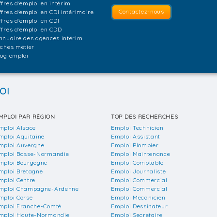
ffres d'emploi en intérim
Contactez-nous
ffres d'emploi en CDI intérimaire
ffres d'emploi en CDI
ffres d'emploi en CDD
nnuaire des agences intérim
iches métier
log emploi
OI
MPLOI PAR RÉGION
TOP DES RECHERCHES
mploi Alsace
Emploi Technicien
mploi Aquitaine
Emploi Assistant
mploi Auvergne
Emploi Plombier
mploi Basse-Normandie
Emploi Maintenance
mploi Bourgogne
Emploi Comptable
mploi Bretagne
Emploi Journaliste
mploi Centre
Emploi Commercial
mploi Champagne-Ardenne
Emploi Commercial
mploi Corse
Emploi Mecanicien
mploi Franche-Comté
Emploi Dessinateur
mploi Haute-Normandie
Emploi Secretaire