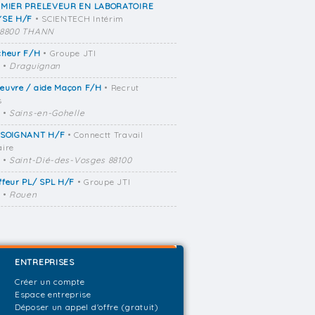
RMIER PRELEVEUR EN LABORATOIRE
YSE H/F
• SCIENTECH Intérim
8800 THANN
cheur F/H
• Groupe JTI
•
Draguignan
euvre / aide Maçon F/H
• Recrut
s
•
Sains-en-Gohelle
 SOIGNANT H/F
• Connectt Travail
ire
•
Saint-Dié-des-Vosges 88100
ffeur PL/ SPL H/F
• Groupe JTI
•
Rouen
ENTREPRISES
Créer un compte
Espace entreprise
Déposer un appel d'offre (gratuit)