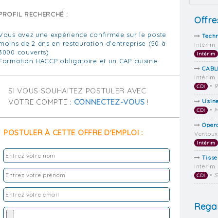
PROFIL RECHERCHÉ :
Offre
Vous avez une expérience confirmée sur le poste
Tech
moins de 2 ans en restauration d'entreprise (50 à
Intérim
3000 couverts)
Intérim
Formation HACCP obligatoire et un CAP cuisine
CABL
Intérim
•
9
CDI
SI VOUS SOUHAITEZ POSTULER AVEC
VOTRE COMPTE :
CONNECTEZ-VOUS
!
Usin
•
M
CDI
Opera
POSTULER À CETTE OFFRE D'EMPLOI :
Ventoux
Intérim
Tisse
Interim
•
S
CDI
Regar