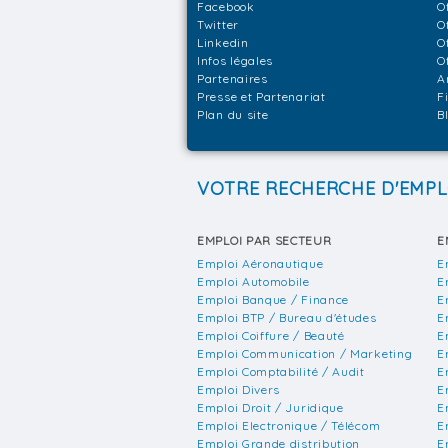
Facebook
O
Twitter
O
Linkedin
O
Infos légales
O
Partenaires
A
Presse et Partenariat
F
Plan du site
B
VOTRE RECHERCHE D'EMPL
EMPLOI PAR SECTEUR
E
Emploi Aéronautique
E
Emploi Automobile
E
Emploi Banque / Finance
E
Emploi BTP / Bureau d'études
E
Emploi Coiffure / Beauté
E
Emploi Communication / Marketing
E
Emploi Comptabilité / Audit
E
Emploi Divers
E
Emploi Droit / Juridique
E
Emploi Electronique / Télécom
E
Emploi Grande distribution
E