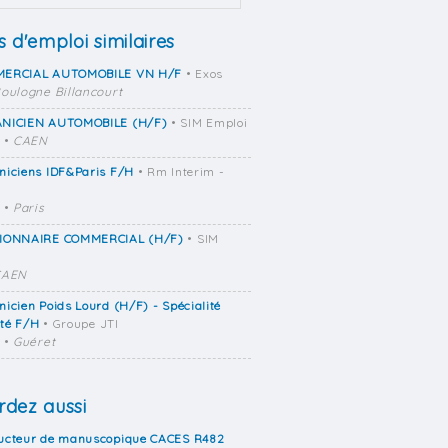
s d'emploi similaires
ERCIAL AUTOMOBILE VN H/F
• Exos
oulogne Billancourt
NICIEN AUTOMOBILE (H/F)
• SIM Emploi
•
CAEN
niciens IDF&Paris F/H
• Rm Interim -
•
Paris
IONNAIRE COMMERCIAL (H/F)
• SIM
CAEN
icien Poids Lourd (H/F) - Spécialité
ité F/H
• Groupe JTI
•
Guéret
dez aussi
ucteur de manuscopique CACES R482