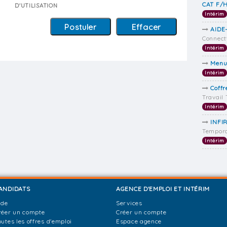
CAT F/
D'UTILISATION
Intérim
AIDE
Connect
Intérim
Menu
Intérim
Coff
Travail
Intérim
INFI
Tempora
Intérim
ANDIDATS
AGENCE D'EMPLOI ET INTÉRIM
ide
Services
réer un compte
Créer un compte
outes les offres d'emploi
Espace agence