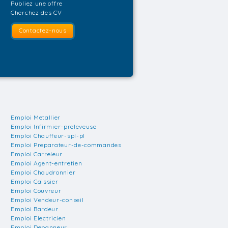
Publiez une offre
Cherchez des CV
Contactez-nous
Emploi Metallier
Emploi Infirmier-preleveuse
Emploi Chauffeur-spl-pl
Emploi Preparateur-de-commandes
Emploi Carreleur
Emploi Agent-entretien
Emploi Chaudronnier
Emploi Caissier
Emploi Couvreur
Emploi Vendeur-conseil
Emploi Bardeur
Emploi Electricien
Emploi Depanneur