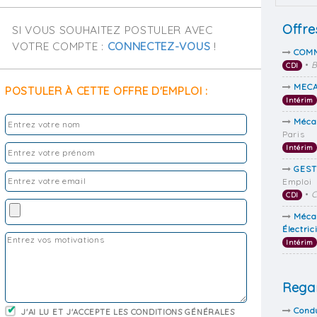
Offre
SI VOUS SOUHAITEZ POSTULER AVEC
VOTRE COMPTE :
CONNECTEZ-VOUS
!
COMM
•
B
CDI
MECA
POSTULER À CETTE OFFRE D'EMPLOI :
Intérim
Méca
Paris
Intérim
GEST
Emploi
•
CDI
Mécan
Électric
Intérim
Regar
Cond
J'AI LU ET J'ACCEPTE LES CONDITIONS GÉNÉRALES