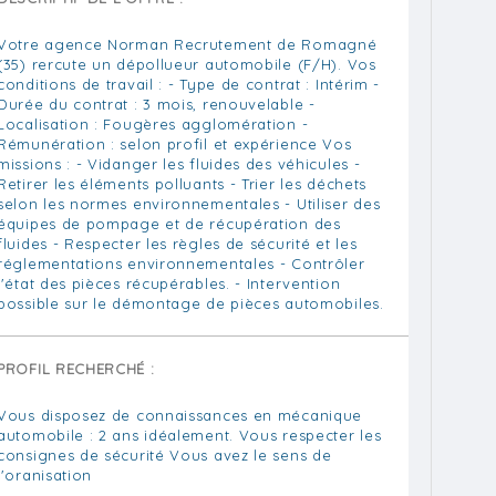
Votre agence Norman Recrutement de Romagné
(35) rercute un dépollueur automobile (F/H). Vos
conditions de travail : - Type de contrat : Intérim -
Durée du contrat : 3 mois, renouvelable -
Localisation : Fougères agglomération -
Rémunération : selon profil et expérience Vos
missions : - Vidanger les fluides des véhicules -
Retirer les éléments polluants - Trier les déchets
selon les normes environnementales - Utiliser des
équipes de pompage et de récupération des
fluides - Respecter les règles de sécurité et les
réglementations environnementales - Contrôler
l'état des pièces récupérables. - Intervention
possible sur le démontage de pièces automobiles.
PROFIL RECHERCHÉ :
Vous disposez de connaissances en mécanique
automobile : 2 ans idéalement. Vous respecter les
consignes de sécurité Vous avez le sens de
l'oranisation