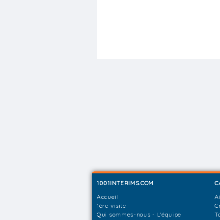
1001INTERIMS.COM
C
Accueil
A
1ère visite
C
Qui sommes-nous - L'équipe
T