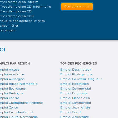
ffres d'emploi en intérim
Contactez-nous
ffres d'emploi en CDI intérimaire
ffres d'emploi en CDI
ffres d'emploi en CDD
nnuaire des agences intérim
iches métier
log emploi
OI
MPLOI PAR RÉGION
TOP DES RECHERCHES
mploi Alsace
Emploi Dessinateur
mploi Aquitaine
Emploi Photographe
mploi Auvergne
Emploi Couvreur-zingueur
mploi Basse-Normandie
Emploi Electricien
mploi Bourgogne
Emploi Commercial
mploi Bretagne
Emploi Frigoriste
mploi Centre
Emploi Mecanicien
mploi Champagne-Ardenne
Emploi Commercial
mploi Corse
Emploi Journaliste
mploi Franche-Comté
Emploi Covid
mploi Haute-Normandie
Emploi Assistante