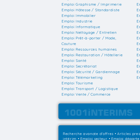
Emploi Graphisme / Imprimerie
E
Emploi Hôtesse / Standardiste
E
Emploi Immobilier
E
Emploi Industrie
E
Emploi Informatique
E
Emploi Nettoyage / Entretien
E
Emploi Prêt-à-porter / Mode,
E
Couture
E
Emploi Ressources humaines
E
Emploi Restauration / Hôtellerie
E
Emploi Santé
E
Emploi Secrétariat
E
Emploi Sécurité / Gardiennage
E
Emploi Télémarketing
E
Emploi Tourisme
Emploi Transport / Logistique
Emploi Vente / Commerce
Recherche avancée d'offres
•
Articles pre
intérim
•
Emploi secteur
•
Emploi départ