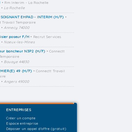
H
• Rm Interim - La Rochelle
•
La Rochelle
-SOIGNANT EHPAD - INTERIM (H/F)
•
t Travail Temporaire
•
Annecy 74000
isier poseur F/H
• Recrut Services
•
Noeux-les-Mines
reur bancheur N3P2 (H/F)
• Connectt
 Temporaire
•
Bouaye 44830
RMIER(E) 49 (H/F)
• Connectt Travail
ire
•
Angers 49000
ENTREPRISES
Créer un compte
Espace entreprise
Déposer un appel d'offre (gratuit)