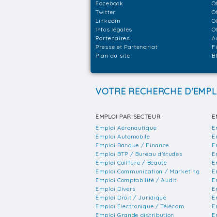
Facebook
O
Twitter
O
Linkedin
O
Infos légales
O
Partenaires
A
Presse et Partenariat
F
Plan du site
B
VOTRE RECHERCHE D'EMPL
EMPLOI PAR SECTEUR
E
Emploi Aéronautique
E
Emploi Automobile
E
Emploi Banque / Finance
E
Emploi BTP / Bureau d'études
E
Emploi Coiffure / Beauté
E
Emploi Communication / Marketing
E
Emploi Comptabilité / Audit
E
Emploi Divers
E
Emploi Droit / Juridique
E
Emploi Electronique / Télécom
E
Emploi Grande distribution
E