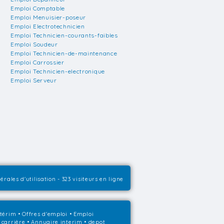
Emploi Comptable
Emploi Menuisier-poseur
Emploi Electrotechnicien
Emploi Technicien-courants-faibles
Emploi Soudeur
Emploi Technicien-de-maintenance
Emploi Carrossier
Emploi Technicien-electronique
Emploi Serveur
érales d'utilisation
- 323 visiteurs en ligne
ntérim
•
Offres d'emploi
•
Emploi
 carrière
•
Annuaire interim
• depot