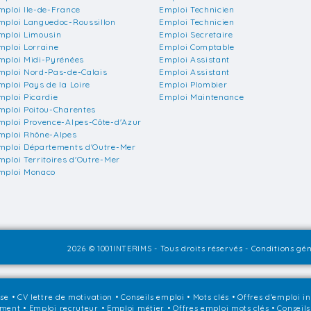
mploi Ile-de-France
Emploi Technicien
mploi Languedoc-Roussillon
Emploi Technicien
mploi Limousin
Emploi Secretaire
mploi Lorraine
Emploi Comptable
mploi Midi-Pyrénées
Emploi Assistant
mploi Nord-Pas-de-Calais
Emploi Assistant
mploi Pays de la Loire
Emploi Plombier
mploi Picardie
Emploi Maintenance
mploi Poitou-Charentes
mploi Provence-Alpes-Côte-d'Azur
mploi Rhône-Alpes
mploi Départements d'Outre-Mer
mploi Territoires d'Outre-Mer
mploi Monaco
2026 © 1001INTERIMS - Tous droits réservés -
Conditions gén
sse
•
CV lettre de motivation
•
Conseils emploi
•
Mots clés
•
Offres d'emploi i
ement
•
Emploi recruteur
•
Emploi métier
•
Offres emploi mots clés
•
Conseils