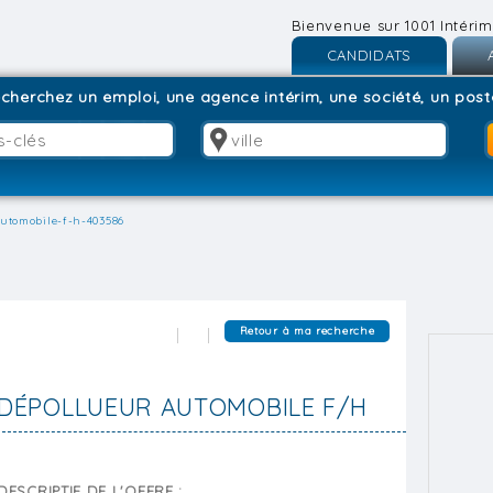
Bienvenue sur 1001 Intérim
CANDIDATS
Inscription
I
cherchez un emploi, une agence intérim, une société, un poste
Connexion
C
utomobile-f-h-403586
Retour à ma recherche
DÉPOLLUEUR AUTOMOBILE F/H
DESCRIPTIF DE L'OFFRE :