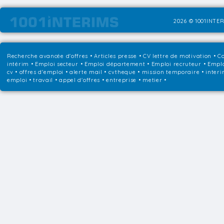
2026 © 1001INTER
Recherche avancée d'offres
•
Articles presse
•
CV lettre de motivation
•
Co
intérim
•
Emploi secteur
•
Emploi département
•
Emploi recruteur
•
Emplo
cv • offres d'emploi • alerte mail • cvtheque • mission temporaire • interi
emploi • travail • appel d'offres • entreprise • metier •