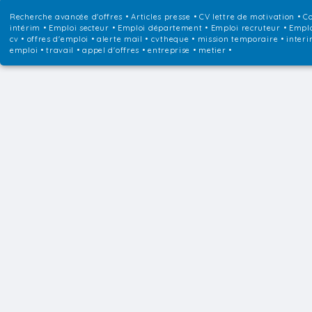
Recherche avancée d'offres
•
Articles presse
•
CV lettre de motivation
•
Co
intérim
•
Emploi secteur
•
Emploi département
•
Emploi recruteur
•
Emplo
cv • offres d'emploi • alerte mail • cvtheque • mission temporaire • interi
emploi • travail • appel d'offres • entreprise • metier •