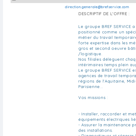
direction.generale@brefservice.com
DESCRIPTIF DE L'OFFRE :
Le groupe BREF SERVICE a é
positionné comme un spécia
métier du travail temporair
forte expertise dans les méti
gros et second oeuvre bâti
/logistique.
Nos filiales délèguent cha
intérimaires temps plein au
Le groupe BREF SERVICE est
agences de travail tempora
régions de l'Aquitaine, Mid
Parisienne...
Vos missions :
- Installer, raccorder et me
équipements électriques li
- Assurer la maintenance pr
des installations.
- Diagnostiquer et réparer 