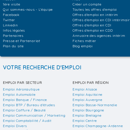
1ère visite
Créer un compte
Qui sommes-nous - L'équipe
Toutes les offres d'emploi
Facebook
Offres d'emploi en intérim
Twitter
Offres d'emploi en CDI intérimai
Linkedin
Offres d'emploi en CDI
Infos légales
Offres d'emploi en CDD
Partenaires
Annuaire des agences intérim
Presse et Partenariat
Fiches métier
Plan du site
Blog emploi
VOTRE RECHERCHE D'EMPLOI
EMPLOI PAR SECTEUR
EMPLOI PAR RÉGION
Emploi Aéronautique
Emploi Alsace
Emploi Automobile
Emploi Aquitaine
Emploi Banque / Finance
Emploi Auvergne
Emploi BTP / Bureau d'études
Emploi Basse-Normandie
Emploi Coiffure / Beauté
Emploi Bourgogne
Emploi Communication / Marketing
Emploi Bretagne
Emploi Comptabilité / Audit
Emploi Centre
Emploi Divers
Emploi Champagne-Ardenne