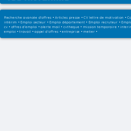
Recherche avancée d'offres
•
Articles presse
•
CV lettre de motivation
•
Co
intérim
•
Emploi secteur
•
Emploi département
•
Emploi recruteur
•
Emplo
cv • offres d'emploi • alerte mail • cvtheque • mission temporaire • interi
emploi • travail • appel d'offres • entreprise • metier •