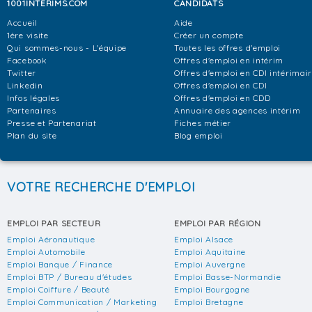
1001INTERIMS.COM
CANDIDATS
Accueil
Aide
1ère visite
Créer un compte
Qui sommes-nous - L'équipe
Toutes les offres d'emploi
Facebook
Offres d'emploi en intérim
Twitter
Offres d'emploi en CDI intérimai
Linkedin
Offres d'emploi en CDI
Infos légales
Offres d'emploi en CDD
Partenaires
Annuaire des agences intérim
Presse et Partenariat
Fiches métier
Plan du site
Blog emploi
VOTRE RECHERCHE D'EMPLOI
EMPLOI PAR SECTEUR
EMPLOI PAR RÉGION
Emploi Aéronautique
Emploi Alsace
Emploi Automobile
Emploi Aquitaine
Emploi Banque / Finance
Emploi Auvergne
Emploi BTP / Bureau d'études
Emploi Basse-Normandie
Emploi Coiffure / Beauté
Emploi Bourgogne
Emploi Communication / Marketing
Emploi Bretagne