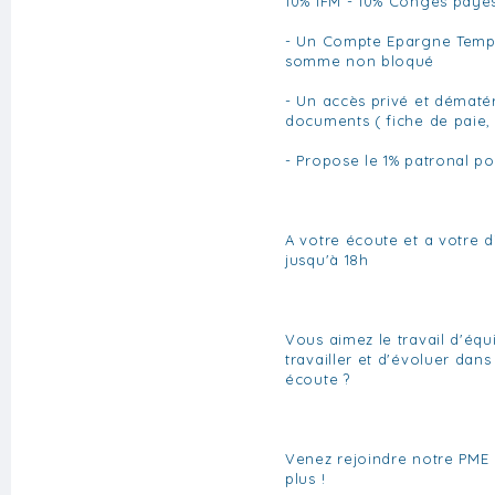
10% IFM - 10% Congés payé
- Un Compte Epargne Temps 
somme non bloqué
- Un accès privé et dématér
documents ( fiche de paie, c
- Propose le 1% patronal po
A votre écoute et a votre d
jusqu'à 18h
Vous aimez le travail d'équ
travailler et d'évoluer dan
écoute ?
Venez rejoindre notre PME
plus !