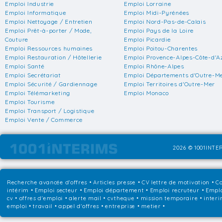
Emploi Industrie
Emploi Lorraine
Emploi Informatique
Emploi Midi-Pyrénées
Emploi Nettoyage / Entretien
Emploi Nord-Pas-de-Calais
Emploi Prêt-à-porter / Mode,
Emploi Pays de la Loire
Couture
Emploi Picardie
Emploi Ressources humaines
Emploi Poitou-Charentes
Emploi Restauration / Hôtellerie
Emploi Provence-Alpes-Côte-d'A
Emploi Santé
Emploi Rhône-Alpes
Emploi Secrétariat
Emploi Départements d'Outre-M
Emploi Sécurité / Gardiennage
Emploi Territoires d'Outre-Mer
Emploi Télémarketing
Emploi Monaco
Emploi Tourisme
Emploi Transport / Logistique
Emploi Vente / Commerce
2026 © 1001INTER
Recherche avancée d'offres
•
Articles presse
•
CV lettre de motivation
•
Co
intérim
•
Emploi secteur
•
Emploi département
•
Emploi recruteur
•
Emplo
cv • offres d'emploi • alerte mail • cvtheque • mission temporaire • interi
emploi • travail • appel d'offres • entreprise • metier •