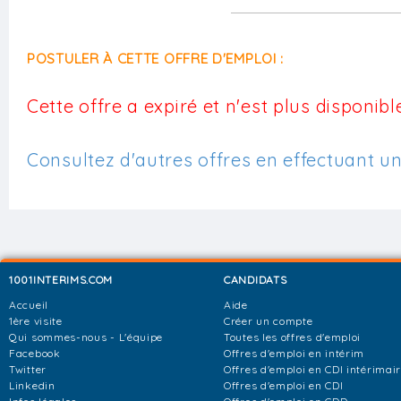
POSTULER À CETTE OFFRE D'EMPLOI :
Cette offre a expiré et n'est plus disponible
Consultez d'autres offres en effectuant u
1001INTERIMS.COM
CANDIDATS
Accueil
Aide
1ère visite
Créer un compte
Qui sommes-nous - L'équipe
Toutes les offres d'emploi
Facebook
Offres d'emploi en intérim
Twitter
Offres d'emploi en CDI intérimai
Linkedin
Offres d'emploi en CDI