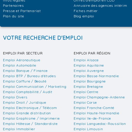
Infos légales
Offres d'emploi en CDD
Partenaires
Annuaire des agences intérim
Presse et Partenariat
Fiches métier
Plan du site
Blog emploi
VOTRE RECHERCHE D'EMPLOI
EMPLOI PAR SECTEUR
EMPLOI PAR RÉGION
Emploi Aéronautique
Emploi Alsace
Emploi Automobile
Emploi Aquitaine
Emploi Banque / Finance
Emploi Auvergne
Emploi BTP / Bureau d'études
Emploi Basse-Normandie
Emploi Coiffure / Beauté
Emploi Bourgogne
Emploi Communication / Marketing
Emploi Bretagne
Emploi Comptabilité / Audit
Emploi Centre
Emploi Divers
Emploi Champagne-Ardenne
Emploi Droit / Juridique
Emploi Corse
Emploi Electronique / Télécom
Emploi Franche-Comté
Emploi Grande distribution
Emploi Haute-Normandie
Emploi Graphisme / Imprimerie
Emploi Ile-de-France
Emploi Hôtesse / Standardiste
Emploi Languedoc-Roussillon
Emploi Immobilier
Emploi Limousin