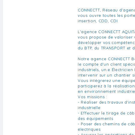
CONNECTT, Réseau d'agenc
vous ouvre toutes les portes
insertion, CDD, CDI.
L'agence CONNECTT AQUITA
vous propose de valoriser v
développer vos compétenc
du BTP, du TRANSPORT et d
Notre agence CONNECTT Bo
le compte d'un client spéci
industriels, un.e Électricien
intervenir sur un chantier s
Vous intégrerez une équipe
participerez à la réalisatio
en environnement industrie
Vos missions :
- Réaliser des travaux d'ins
industrielle
- Effectuer le tirage de câ
des équipements
- Poser des chemins de câb
électriques
- Assurer les opérations d