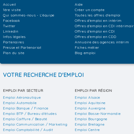
Accueil
Aide
1ère visite
Créer un compte
Qui sommes-nous - L'équipe
Toutes les offres d'emploi
Facebook
Offres d'emploi en intérim
Twitter
Offres d'emploi en CDI intérimai
Linkedin
Offres d'emploi en CDI
Infos légales
Offres d'emploi en CDD
Partenaires
Annuaire des agences intérim
Presse et Partenariat
Fiches métier
Plan du site
Blog emploi
VOTRE RECHERCHE D'EMPLOI
EMPLOI PAR SECTEUR
EMPLOI PAR RÉGION
Emploi Aéronautique
Emploi Alsace
Emploi Automobile
Emploi Aquitaine
Emploi Banque / Finance
Emploi Auvergne
Emploi BTP / Bureau d'études
Emploi Basse-Normandie
Emploi Coiffure / Beauté
Emploi Bourgogne
Emploi Communication / Marketing
Emploi Bretagne
Emploi Comptabilité / Audit
Emploi Centre