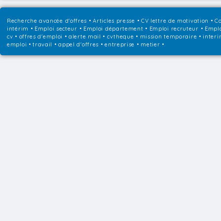
Recherche avancée d'offres
•
Articles presse
•
CV lettre de motivation
•
Co
intérim
•
Emploi secteur
•
Emploi département
•
Emploi recruteur
•
Emplo
cv • offres d'emploi • alerte mail • cvtheque • mission temporaire • interi
emploi • travail • appel d'offres • entreprise • metier •