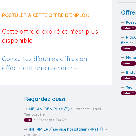
Offre
POSTULER À CETTE OFFRE D'EMPLOI :
Poseu
Intérim
Cette offre a expiré et n'est plus
Plaqu
disponible.
F/H
• C
Intérim
Consultez d'autres offres en
Menu
Intérim
effectuant une recherche.
Endu
Intérim
Techn
Intérim
Regardez aussi
MECANICIEN PL (H/F)
• Connectt Travail
Temporaire
•
Morangis 91420
CDI
INFIRMIER / service hospitalier (49) F/H
•
Groupe JTI