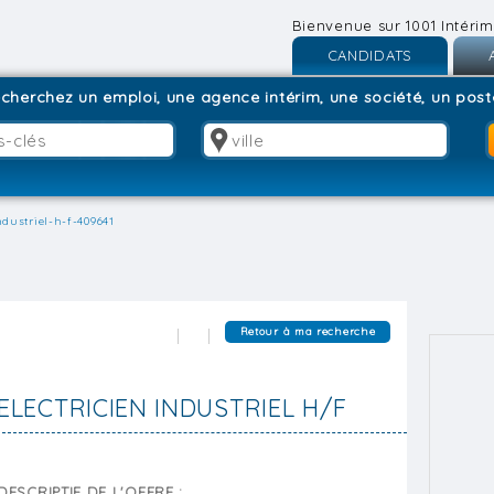
Bienvenue sur 1001 Intérim
CANDIDATS
Inscription
I
cherchez un emploi, une agence intérim, une société, un poste
Connexion
C
ndustriel-h-f-409641
Retour à ma recherche
ELECTRICIEN INDUSTRIEL H/F
DESCRIPTIF DE L'OFFRE :