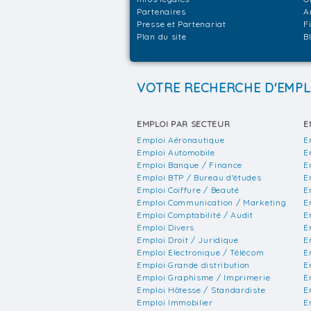
Partenaires
A
Presse et Partenariat
F
Plan du site
B
VOTRE RECHERCHE D'EMPL
EMPLOI PAR SECTEUR
E
Emploi Aéronautique
E
Emploi Automobile
E
Emploi Banque / Finance
E
Emploi BTP / Bureau d'études
E
Emploi Coiffure / Beauté
E
Emploi Communication / Marketing
E
Emploi Comptabilité / Audit
E
Emploi Divers
E
Emploi Droit / Juridique
E
Emploi Electronique / Télécom
E
Emploi Grande distribution
E
Emploi Graphisme / Imprimerie
E
Emploi Hôtesse / Standardiste
E
Emploi Immobilier
E