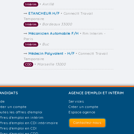
•
Avrillé
Intérim
ETANCHEUR H/F
• Connectt Travail
Temporaire
•
Bordeaux 33000
Intérim
Mécanicien Automobile F/H
• Rm Interim -
Paris
•
Buc
Intérim
Médecin Polyvalent - H/F
• Connectt Travail
Temporaire
•
Marseille 13000
CDD
ANDIDATS
AGENCE D'EMPLOI ET INTÉRIM
ide
Services
réer un compte
Créer un compte
outes les offres d'emploi
Espace agence
ffres d'emploi en intérim
Contactez-nous
ffres d'emploi en CDI intérimaire
ffres d'emploi en CDI
ffres d'emploi en CDD