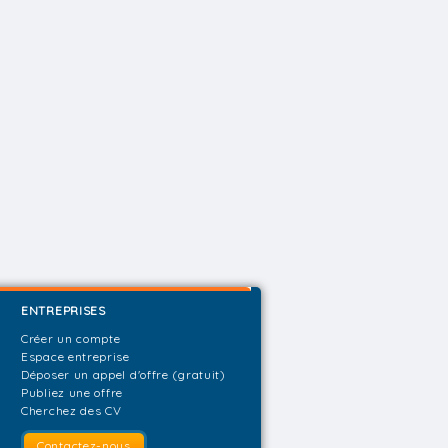
ENTREPRISES
Créer un compte
Espace entreprise
Déposer un appel d'offre (gratuit)
Publiez une offre
Cherchez des CV
Contactez-nous