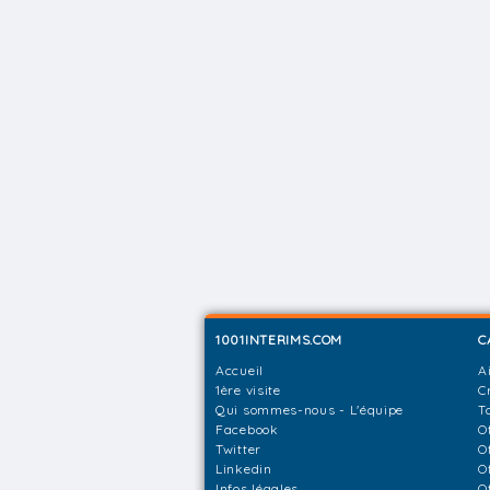
1001INTERIMS.COM
C
Accueil
A
1ère visite
C
Qui sommes-nous - L'équipe
T
Facebook
O
Twitter
O
Linkedin
O
Infos légales
O