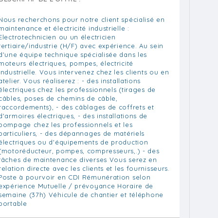
Nous recherchons pour notre client spécialisé en
maintenance et électricité industrielle :
Electrotechnicien ou un électricien
tertiaire/industrie (H/F) avec expérience. Au sein
d'une équipe technique spécialisée dans les
moteurs électriques, pompes, électricité
industrielle. Vous intervenez chez les clients ou en
atelier. Vous réaliserez : - des installations
électriques chez les professionnels (tirages de
câbles, poses de chemins de câble,
raccordements), - des câblages de coffrets et
d'armoires électriques, - des installations de
pompage chez les professionnels et les
particuliers, - des dépannages de matériels
électriques ou d'équipements de production
(motoréducteur, pompes, compresseurs,.) - des
tâches de maintenance diverses Vous serez en
relation directe avec les clients et les fournisseurs.
Poste à pourvoir en CDI Rémunération selon
expérience Mutuelle / prévoyance Horaire de
semaine (37h) Véhicule de chantier et téléphone
portable