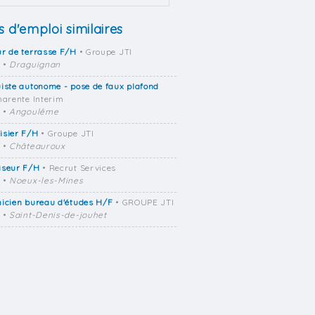
s d'emploi similaires
r de terrasse F/H
• Groupe JTI
•
Draguignan
iste autonome - pose de faux plafond
harente Interim
•
Angoulême
isier F/H
• Groupe JTI
•
Châteauroux
iseur F/H
• Recrut Services
•
Noeux-les-Mines
icien bureau d'études H/F
• GROUPE JTI
•
Saint-Denis-de-jouhet