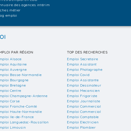
nnuaire des agences intérim
iches métier
log emploi
OI
MPLOI PAR RÉGION
TOP DES RECHERCHES
mploi Alsace
Emploi Secretaire
mploi Aquitaine
Emploi Assistant
mploi Auvergne
Emploi Photographe
mploi Basse-Normandie
Emploi Covid
mploi Bourgogne
Emploi Assistante
mploi Bretagne
Emploi Dessinateur
mploi Centre
Emploi Mecanicien
mploi Champagne-Ardenne
Emploi Frigoriste
mploi Corse
Emploi Journaliste
mploi Franche-Comté
Emploi Commercial
mploi Haute-Normandie
Emploi Commercial
mploi Ile-de-France
Emploi Comptable
mploi Languedoc-Roussillon
Emploi Electricien
mploi Limousin
Emploi Plombier