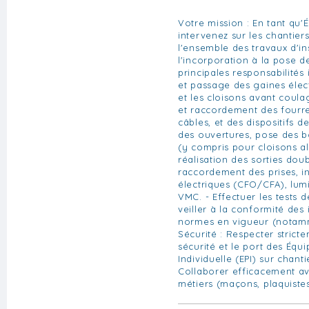
Votre mission : En tant qu'É
intervenez sur les chantiers
l'ensemble des travaux d'ins
l'incorporation à la pose d
principales responsabilités 
et passage des gaines élect
et les cloisons avant coul
et raccordement des fourr
câbles, et des dispositifs de
des ouvertures, pose des b
(y compris pour cloisons al
réalisation des sorties doub
raccordement des prises, in
électriques (CFO/CFA), lum
VMC. - Effectuer les tests 
veiller à la conformité des 
normes en vigueur (notamme
Sécurité : Respecter strict
sécurité et le port des Équ
Individuelle (EPI) sur chanti
Collaborer efficacement av
métiers (maçons, plaquistes