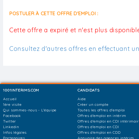
POSTULER À CETTE OFFRE D'EMPLOI :
Cette offre a expiré et n'est plus disponible
Consultez d'autres offres en effectuant u
1001INTERIMS.COM
CANDIDATS
Accueil
Aide
1ère visite
Créer un compte
Qui sommes-nous - L'équipe
Toutes les offres d'emploi
Facebook
Offres d'emploi en intérim
Twitter
Offres d'emploi en CDI intérimai
Linkedin
Offres d'emploi en CDI
Infos légales
Offres d'emploi en CDD
Partenaires
Annuaire des agences intérim