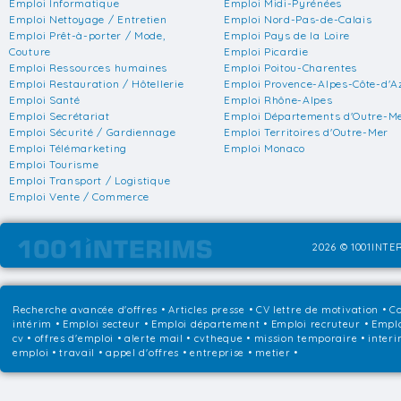
Emploi Informatique
Emploi Midi-Pyrénées
Emploi Nettoyage / Entretien
Emploi Nord-Pas-de-Calais
Emploi Prêt-à-porter / Mode,
Emploi Pays de la Loire
Couture
Emploi Picardie
Emploi Ressources humaines
Emploi Poitou-Charentes
Emploi Restauration / Hôtellerie
Emploi Provence-Alpes-Côte-d'A
Emploi Santé
Emploi Rhône-Alpes
Emploi Secrétariat
Emploi Départements d'Outre-M
Emploi Sécurité / Gardiennage
Emploi Territoires d'Outre-Mer
Emploi Télémarketing
Emploi Monaco
Emploi Tourisme
Emploi Transport / Logistique
Emploi Vente / Commerce
2026 © 1001INTER
Recherche avancée d'offres
•
Articles presse
•
CV lettre de motivation
•
Co
intérim
•
Emploi secteur
•
Emploi département
•
Emploi recruteur
•
Emplo
cv • offres d'emploi • alerte mail • cvtheque • mission temporaire • interi
emploi • travail • appel d'offres • entreprise • metier •