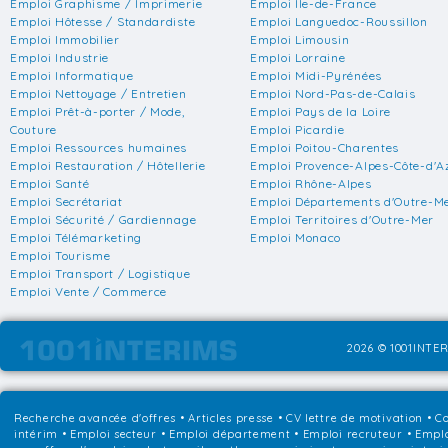
Emploi Graphisme / Imprimerie
Emploi Ile-de-France
Emploi Hôtesse / Standardiste
Emploi Languedoc-Roussillon
Emploi Immobilier
Emploi Limousin
Emploi Industrie
Emploi Lorraine
Emploi Informatique
Emploi Midi-Pyrénées
Emploi Nettoyage / Entretien
Emploi Nord-Pas-de-Calais
Emploi Prêt-à-porter / Mode,
Emploi Pays de la Loire
Couture
Emploi Picardie
Emploi Ressources humaines
Emploi Poitou-Charentes
Emploi Restauration / Hôtellerie
Emploi Provence-Alpes-Côte-d'A
Emploi Santé
Emploi Rhône-Alpes
Emploi Secrétariat
Emploi Départements d'Outre-M
Emploi Sécurité / Gardiennage
Emploi Territoires d'Outre-Mer
Emploi Télémarketing
Emploi Monaco
Emploi Tourisme
Emploi Transport / Logistique
Emploi Vente / Commerce
2026 © 1001INTER
Recherche avancée d'offres
•
Articles presse
•
CV lettre de motivation
•
Co
intérim
•
Emploi secteur
•
Emploi département
•
Emploi recruteur
•
Emplo