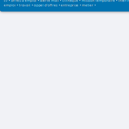
cv • offres d'emploi • alerte mail • cvtheque • mission temporaire • interi
emploi • travail • appel d'offres • entreprise • metier •