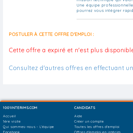
Une équipe professionnelle
pourrez vous intégrer rap
POSTULER À CETTE OFFRE D'EMPLOI :
Cette offre a expiré et n'est plus disponible
Consultez d'autres offres en effectuant u
1001INTERIMS.COM
CANDIDATS
Accueil
Aide
1ère visite
Créer un compte
Qui sommes-nous - L'équipe
Toutes les offres d'emploi
Facebook
Offres d'emploi en intérim