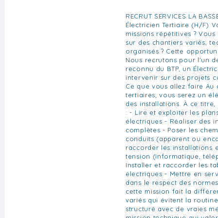
RECRUT SERVICES LA BASSE
Électricien Tertiaire (H/F)
missions répétitives ? Vous
sur des chantiers variés, t
organisés ? Cette opportuni
Nous recrutons pour l'un de
reconnu du BTP, un Électric
intervenir sur des projets c
Ce que vous allez faire Au
tertiaires, vous serez un él
des installations. À ce titr
: - Lire et exploiter les pl
électriques - Réaliser des i
complètes - Poser les chemi
conduits (apparent ou enca
raccorder les installations 
tension (informatique, télé
Installer et raccorder les t
électriques - Mettre en ser
dans le respect des normes
cette mission fait la différ
variés qui évitent la routi
structuré avec de vraies m
mission technique qui valor