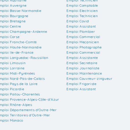
mploi Aquitaine
Emploi Technicien
mploi Auvergne
Emploi Comptable
mploi Basse-Normandie
Emploi Electricien
mploi Bourgogne
Emploi Technicien
mploi Bretagne
Emploi Covid
mploi Centre
Emploi Assistant
mploi Champagne-Ardenne
Emploi Plombier
mploi Corse
Emploi Commercial
mploi Franche-Comté
Emploi Mecanicien
mploi Haute-Normandie
Emploi Photographe
mploi Ile-de-France
Emploi Commercial
mploi Languedoc-Roussillon
Emploi Assistante
mploi Limousin
Emploi Secretaire
mploi Lorraine
Emploi Journaliste
mploi Midi-Pyrénées
Emploi Maintenance
mploi Nord-Pas-de-Calais
Emploi Couvreur-zingueur
mploi Pays de la Loire
Emploi Frigoriste
mploi Picardie
Emploi Assistant
mploi Poitou-Charentes
mploi Provence-Alpes-Côte-d'Azur
mploi Rhône-Alpes
mploi Départements d'Outre-Mer
mploi Territoires d'Outre-Mer
mploi Monaco