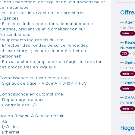
d'instrumentation, de régulation, d'automatisme et
de mécanique,
Offre
ainsi que des interventions de premières
urgences,
Agent
- Procéder à des opérations de maintenance
• Ia Re
curative, préventive et d'amélioration sur
Intérim
l'ensemble des
équipements industriels du site,
Régl
- Effectuer des rondes de surveillance des
Numéri
infrastructures (sécurité du matériel et du
•
CDI
personnel),
- En cas d'alarme, appliquer et réagir en fonction
Opér
des procédures en vigueur.
SCIENTE
Intérim
Connaissance en instrumentation:
Opér
- Signaux de base > 4-20mA / 0-10V / 1-5V
Intérim
Connaissance en automatisme:
CHAU
- Dépannage de base
PUBLICS
- Contrôle des E/S
Intérim
Notion Réseau & Bus de terrain
- ASI
- I/O Link
Regar
- Ethernet