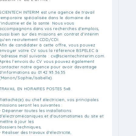
SCIENTECH INTERIM est une agence de travail
temporaire spécialisée dans le domaine de
l'industrie et de la santé. Nous vous
accompagnons dans vos recherches d'emplois,
aussi bien sur des missions en contrat d'intérim
qu'en recrutement CDD/CDI.
Afin de candidater à cette offre, vous pouvez
envoyer votre CV sous la référence BSPELEC à
l'adresse mail suivante :
cv@scientechinterim.com
.
Après l'envois du CV vous pouvez également
contacter notre agence pour avoir davantage
d'informations au 01.42.93.36.35
(Manon/Sophie/Isabelle).
TRAVAIL EN HORAIRES POSTES 5x8.
Rattaché(e) au chef électricien, vos principales
missions seront les suivantes :
- Dépanner toutes les installations
d'électromécaniques et d'automatismes du site et
mettre à jour les
dossiers techniques,
- Réaliser des travaux d'électricité,