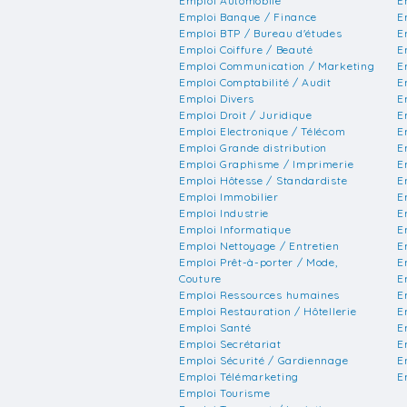
Emploi Automobile
E
Emploi Banque / Finance
E
Emploi BTP / Bureau d'études
E
Emploi Coiffure / Beauté
E
Emploi Communication / Marketing
E
Emploi Comptabilité / Audit
E
Emploi Divers
E
Emploi Droit / Juridique
E
Emploi Electronique / Télécom
E
Emploi Grande distribution
E
Emploi Graphisme / Imprimerie
E
Emploi Hôtesse / Standardiste
E
Emploi Immobilier
E
Emploi Industrie
E
Emploi Informatique
E
Emploi Nettoyage / Entretien
E
Emploi Prêt-à-porter / Mode,
E
Couture
E
Emploi Ressources humaines
E
Emploi Restauration / Hôtellerie
E
Emploi Santé
E
Emploi Secrétariat
E
Emploi Sécurité / Gardiennage
E
Emploi Télémarketing
E
Emploi Tourisme