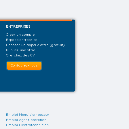
ENTREPRISES
Créer un compte
Espace entreprise
Déposer un appel d'offre (gratuit)
Publiez une offre
Cherchez des CV
Contactez-nous
Emploi Menuisier-poseur
Emploi Agent-entretien
Emploi Electrotechnicien