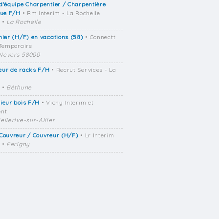
d'équipe Charpentier / Charpentière
que F/H
• Rm Interim - La Rochelle
•
La Rochelle
mier (H/F) en vacations (58)
• Connectt
 Temporaire
Nevers 58000
eur de racks F/H
• Recrut Services - La
•
Béthune
ieur bois F/H
• Vichy Interim et
ent
ellerive-sur-Allier
Couvreur / Couvreur (H/F)
• Lr Interim
•
Perigny