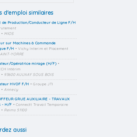
s d'emploi similaires
 de Production/Conducteur de Ligne F/H
crutement
•
MIOS
eur sur Machines à Commande
que F/H
• Vichy Interim et Placement
SAINT-YORRE
ateur/Opératrice mirage (H/F)
•
CH Intérim
•
93600 AULNAY SOUS BOIS
ateur HVOF F/H
• Groupe JTI
•
Annecy
FFEUR GRUE AUXILIAIRE - TRAVAUX
 - H/F
• Connectt Travail Temporaire
•
Reims 51100
dez aussi