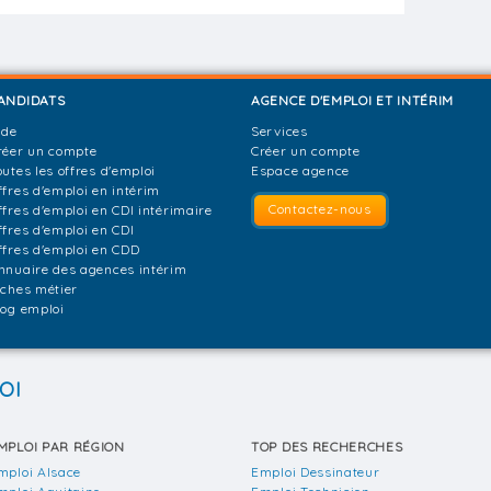
ANDIDATS
AGENCE D'EMPLOI ET INTÉRIM
ide
Services
réer un compte
Créer un compte
outes les offres d'emploi
Espace agence
ffres d'emploi en intérim
Contactez-nous
ffres d'emploi en CDI intérimaire
ffres d'emploi en CDI
ffres d'emploi en CDD
nnuaire des agences intérim
iches métier
log emploi
OI
MPLOI PAR RÉGION
TOP DES RECHERCHES
mploi Alsace
Emploi Dessinateur