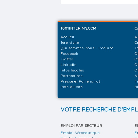
1001INTERIMS.COM
C
Accueil
A
1ère visite
C
Qui sommes-nous - L'équipe
T
Facebook
O
Twitter
O
Linkedin
O
Infos légales
O
Partenaires
A
Presse et Partenariat
F
Plan du site
B
VOTRE RECHERCHE D'EMPL
EMPLOI PAR SECTEUR
E
Emploi Aéronautique
E