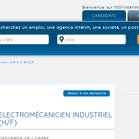
Bienvenue sur 1001 Intérim
CANDIDATS
Inscription
I
cherchez un emploi, une agence intérim, une société, un poste
Connexion
C
icien-5x8-h-f-365237
Retour à ma recherche
ELECTROMÉCANICIEN INDUSTRIEL
(H/F)
DESCRIPTIF DE L'OFFRE :