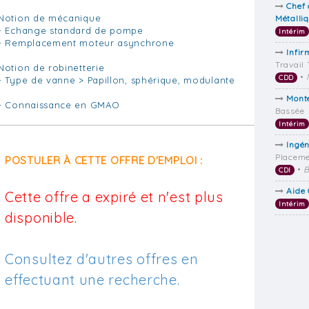
Chef 
Notion de mécanique
Métalli
- Echange standard de pompe
Intérim
- Remplacement moteur asynchrone
Infir
Travail
Notion de robinetterie
•
CDD
- Type de vanne > Papillon, sphérique, modulante
Mont
- Connaissance en GMAO
Bassée
Intérim
Ingén
Placem
POSTULER À CETTE OFFRE D'EMPLOI :
•
B
CDI
Aide 
Cette offre a expiré et n'est plus
Intérim
disponible.
Consultez d'autres offres en
effectuant une recherche.