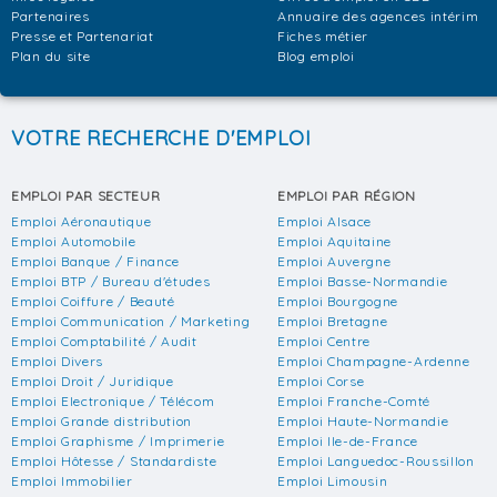
Partenaires
Annuaire des agences intérim
Presse et Partenariat
Fiches métier
Plan du site
Blog emploi
VOTRE RECHERCHE D'EMPLOI
EMPLOI PAR SECTEUR
EMPLOI PAR RÉGION
Emploi Aéronautique
Emploi Alsace
Emploi Automobile
Emploi Aquitaine
Emploi Banque / Finance
Emploi Auvergne
Emploi BTP / Bureau d'études
Emploi Basse-Normandie
Emploi Coiffure / Beauté
Emploi Bourgogne
Emploi Communication / Marketing
Emploi Bretagne
Emploi Comptabilité / Audit
Emploi Centre
Emploi Divers
Emploi Champagne-Ardenne
Emploi Droit / Juridique
Emploi Corse
Emploi Electronique / Télécom
Emploi Franche-Comté
Emploi Grande distribution
Emploi Haute-Normandie
Emploi Graphisme / Imprimerie
Emploi Ile-de-France
Emploi Hôtesse / Standardiste
Emploi Languedoc-Roussillon
Emploi Immobilier
Emploi Limousin