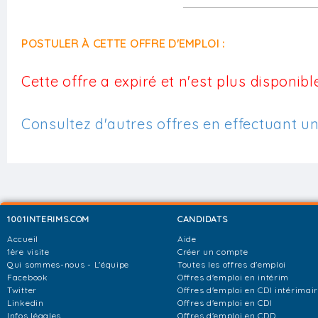
POSTULER À CETTE OFFRE D'EMPLOI :
Cette offre a expiré et n'est plus disponible
Consultez d'autres offres en effectuant u
1001INTERIMS.COM
CANDIDATS
Accueil
Aide
1ère visite
Créer un compte
Qui sommes-nous - L'équipe
Toutes les offres d'emploi
Facebook
Offres d'emploi en intérim
Twitter
Offres d'emploi en CDI intérimai
Linkedin
Offres d'emploi en CDI
Infos légales
Offres d'emploi en CDD