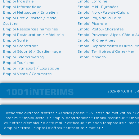
Emploi Industrie
Emploi Lorraine
Emploi Informatique
Emploi Midi-Pyrénées
Emploi Nettoyage / Entretien
Emploi Nord-Pas-de-Calais
Emploi Prêt-à-porter / Mode,
Emploi Pays de la Loire
Couture
Emploi Picardie
Emploi Ressources humaines
Emploi Poitou-Charentes
Emploi Restauration / Hôtellerie
Emploi Provence-Alpes-Côte-d'A
Emploi Santé
Emploi Rhône-Alpes
Emploi Secrétariat
Emploi Départements d'Outre-M
Emploi Sécurité / Gardiennage
Emploi Territoires d'Outre-Mer
Emploi Télémarketing
Emploi Monaco
Emploi Tourisme
Emploi Transport / Logistique
Emploi Vente / Commerce
2026 © 1001INTER
Recherche avancée d'offres
•
Articles presse
•
CV lettre de motivation
•
Co
intérim
•
Emploi secteur
•
Emploi département
•
Emploi recruteur
•
Emplo
cv • offres d'emploi • alerte mail • cvtheque • mission temporaire • interi
emploi • travail • appel d'offres • entreprise • metier •