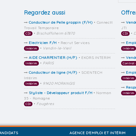
Regardez aussi
Offre
Conducteur de Pelle grappin (F/H)
• Connectt
Vende
Travail Temporaire
JTI
•
Bischoffsheim 67870
•
D
CDI
CDI
Electricien F/H
• Recrut Services
Emplo
•
Vendin-le-Vieil
Intérim
Intérim
AIDE CHARPENTIER (H/F)
• EKORS INTERIM
Vend
•
PARIS
Intérim
Contrat 
Conducteur de ligne (H/F)
• SCIENTECH
Emplo
Intérim
Intérim
•
91420 MORANGIS
Intérim
Resp
Styliste - Développeur produit F/H
• Norman
Intérim
35 - Romagne
•
Fougères
CDI
ANDIDATS
AGENCE D'EMPLOI ET INTÉRIM