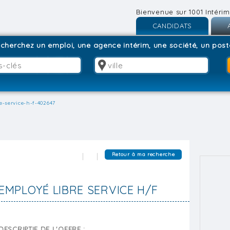
Bienvenue sur 1001 Intérim
CANDIDATS
Inscription
I
cherchez un emploi, une agence intérim, une société, un poste
Connexion
C
e-service-h-f-402647
Retour à ma recherche
EMPLOYÉ LIBRE SERVICE H/F
DESCRIPTIF DE L'OFFRE :