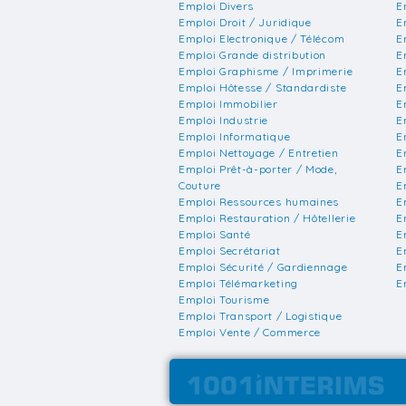
Emploi Divers
E
Emploi Droit / Juridique
E
Emploi Electronique / Télécom
E
Emploi Grande distribution
E
Emploi Graphisme / Imprimerie
E
Emploi Hôtesse / Standardiste
E
Emploi Immobilier
E
Emploi Industrie
E
Emploi Informatique
E
Emploi Nettoyage / Entretien
E
Emploi Prêt-à-porter / Mode,
E
Couture
E
Emploi Ressources humaines
E
Emploi Restauration / Hôtellerie
E
Emploi Santé
E
Emploi Secrétariat
E
Emploi Sécurité / Gardiennage
E
Emploi Télémarketing
E
Emploi Tourisme
Emploi Transport / Logistique
Emploi Vente / Commerce