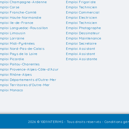
mploi Champagne-Ardenne
Emploi Frigoriste
mploi Corse
Emploi Technicien
mploi Franche-Comté
Emploi Commercial
mploi Haute-Normandie
Emploi Electricien
mploi Ile-de-France
Emploi Technicien
mploi Languedoc-Roussillon
Emploi Photographe
mploi Limousin
Emploi Dessinateur
mploi Lorraine
Emploi Maintenance
mploi Midi-Pyrénées
Emploi Secretaire
mploi Nord-Pas-de-Calais
Emploi Assistant
mploi Pays de la Loire
Emploi Assistant
mploi Picardie
Emploi Assistante
mploi Poitou-Charentes
mploi Provence-Alpes-Côte-d'Azur
mploi Rhône-Alpes
mploi Départements d'Outre-Mer
mploi Territoires d'Outre-Mer
mploi Monaco
2026 © 1001INTERIMS - Tous droits réservés -
Conditions gén