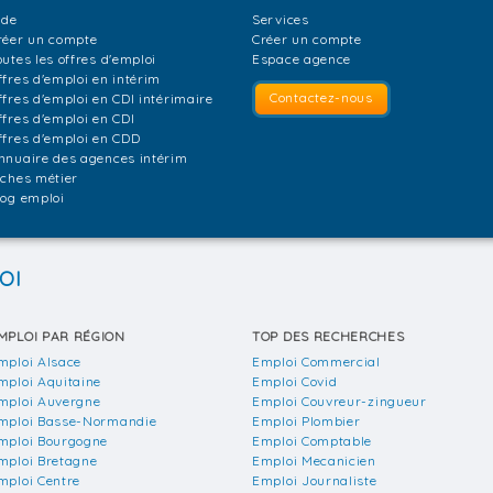
ide
Services
réer un compte
Créer un compte
outes les offres d'emploi
Espace agence
ffres d'emploi en intérim
Contactez-nous
ffres d'emploi en CDI intérimaire
ffres d'emploi en CDI
ffres d'emploi en CDD
nnuaire des agences intérim
iches métier
log emploi
OI
MPLOI PAR RÉGION
TOP DES RECHERCHES
mploi Alsace
Emploi Commercial
mploi Aquitaine
Emploi Covid
mploi Auvergne
Emploi Couvreur-zingueur
mploi Basse-Normandie
Emploi Plombier
mploi Bourgogne
Emploi Comptable
mploi Bretagne
Emploi Mecanicien
mploi Centre
Emploi Journaliste