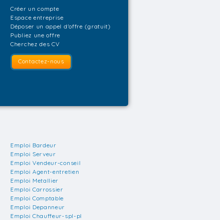
Créer un compte
Espace entreprise
Déposer un appel d'offre (gratuit)
Publiez une offre
Cherchez des CV
Contactez-nous
Emploi Bardeur
Emploi Serveur
Emploi Vendeur-conseil
Emploi Agent-entretien
Emploi Metallier
Emploi Carrossier
Emploi Comptable
Emploi Depanneur
Emploi Chauffeur-spl-pl