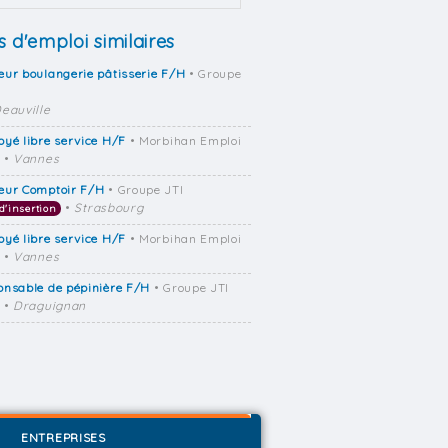
s d'emploi similaires
ur boulangerie pâtisserie F/H
• Groupe
eauville
yé libre service H/F
• Morbihan Emploi
•
Vannes
eur Comptoir F/H
• Groupe JTI
•
Strasbourg
d'insertion
yé libre service H/F
• Morbihan Emploi
•
Vannes
onsable de pépinière F/H
• Groupe JTI
•
Draguignan
ENTREPRISES