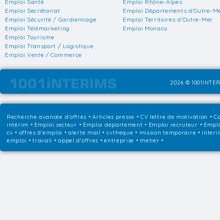
Emploi Santé
Emploi Rhône-Alpes
Emploi Secrétariat
Emploi Départements d'Outre-M
Emploi Sécurité / Gardiennage
Emploi Territoires d'Outre-Mer
Emploi Télémarketing
Emploi Monaco
Emploi Tourisme
Emploi Transport / Logistique
Emploi Vente / Commerce
2026 © 1001INTER
Recherche avancée d'offres
•
Articles presse
•
CV lettre de motivation
•
Co
intérim
•
Emploi secteur
•
Emploi département
•
Emploi recruteur
•
Emplo
cv • offres d'emploi • alerte mail • cvtheque • mission temporaire • interi
emploi • travail • appel d'offres • entreprise • metier •