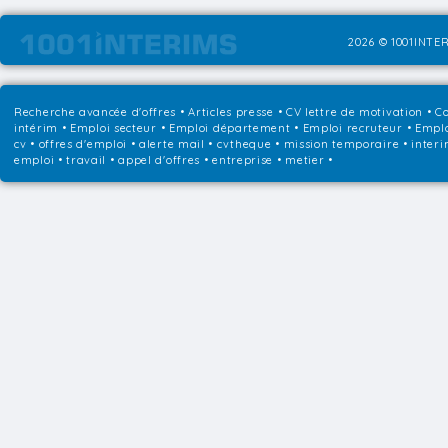
2026 © 1001INTER
Recherche avancée d'offres
•
Articles presse
•
CV lettre de motivation
•
Co
intérim
•
Emploi secteur
•
Emploi département
•
Emploi recruteur
•
Emplo
cv • offres d'emploi • alerte mail • cvtheque • mission temporaire • interi
emploi • travail • appel d'offres • entreprise • metier •