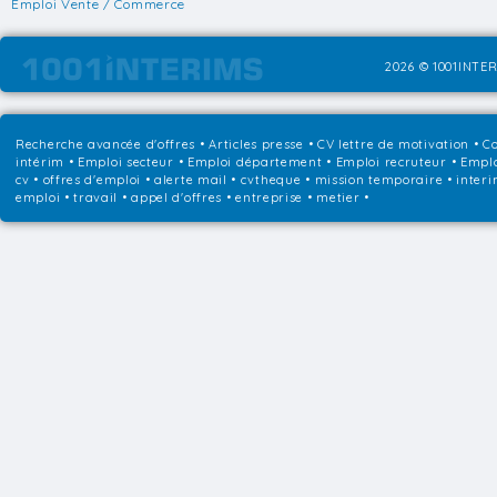
Emploi Vente / Commerce
2026 © 1001INTER
Recherche avancée d'offres
•
Articles presse
•
CV lettre de motivation
•
Co
intérim
•
Emploi secteur
•
Emploi département
•
Emploi recruteur
•
Emplo
cv • offres d'emploi • alerte mail • cvtheque • mission temporaire • interi
emploi • travail • appel d'offres • entreprise • metier •