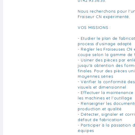
01.42.93.36.35.
Nous recherchons pour l'un
Fraiseur CN expérimenté.
VOS MISSIONS :
- Etudier le plan de fabrica
process d'usinage adapté
- Régler les Fraiseuses CN 
coupe selon la gamme de f
- Usiner des pièces par en
jusqu'à obtention des form
finales. Pour des pièces unit
moyennes séries
- Vérifier la conformité des
visuels et dimensionnel
- Effectuer la maintenance
les machines et l'outillage
- Renseigner les documents
production et qualité
- Détecter, signaler et cor
défaut de fabrication
- Participer à la passation
équipes