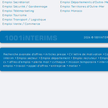
Emploi Secrétariat
Emploi Départements d'Outre-M
Emploi Sécurité / Gardiennage
Emploi Territoires d'Outre-Mer
Emploi Télémarketing
Emploi Monaco
Emploi Tourisme
Emploi Transport / Logistique
Emploi Vente / Commerce
2026 © 1001INTER
Recherche avancée d'offres
•
Articles presse
•
CV lettre de motivation
•
Co
intérim
•
Emploi secteur
•
Emploi département
•
Emploi recruteur
•
Emplo
cv • offres d'emploi • alerte mail • cvtheque • mission temporaire • interi
emploi • travail • appel d'offres • entreprise • metier •