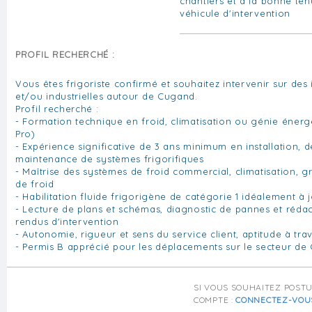
chantiers et à la bonne ten
véhicule d'intervention
PROFIL RECHERCHÉ :
Vous êtes frigoriste confirmé et souhaitez intervenir sur des in
et/ou industrielles autour de Cugand.
Profil recherché :
- Formation technique en froid, climatisation ou génie éner
Pro)
- Expérience significative de 3 ans minimum en installation,
maintenance de systèmes frigorifiques
- Maîtrise des systèmes de froid commercial, climatisation, 
de froid
- Habilitation fluide frigorigène de catégorie 1 idéalement à 
- Lecture de plans et schémas, diagnostic de pannes et réda
rendus d'intervention
- Autonomie, rigueur et sens du service client, aptitude à trav
- Permis B apprécié pour les déplacements sur le secteur de
SI VOUS SOUHAITEZ POST
COMPTE :
CONNECTEZ-VOU