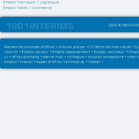
Emploi Transport / Logistique
Emploi Vente / Commerce
2026 © 1001INTER
Recherche avancée d'offres
•
Articles presse
•
CV lettre de motivation
•
Co
intérim
•
Emploi secteur
•
Emploi département
•
Emploi recruteur
•
Emplo
cv • offres d'emploi • alerte mail • cvtheque • mission temporaire • interi
emploi • travail • appel d'offres • entreprise • metier •