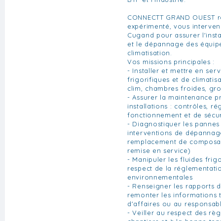
CONNECTT GRAND OUEST rec
expérimenté, vous interven
Cugand pour assurer l'insta
et le dépannage des équip
climatisation.
Vos missions principales :
- Installer et mettre en se
frigorifiques et de climatis
clim, chambres froides, gro
- Assurer la maintenance p
installations : contrôles, ré
fonctionnement et de sécur
- Diagnostiquer les pannes 
interventions de dépannage
remplacement de composant
remise en service)
- Manipuler les fluides fri
respect de la réglementati
environnementales
- Renseigner les rapports d
remonter les informations
d'affaires ou au responsab
- Veiller au respect des règ