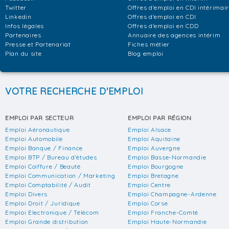
Twitter
Offres d'emploi en CDI intérimai
Linkedin
Offres d'emploi en CDI
Infos légales
Offres d'emploi en CDD
Partenaires
Annuaire des agences intérim
Presse et Partenariat
Fiches métier
Plan du site
Blog emploi
VOTRE RECHERCHE D'EMPLOI
EMPLOI PAR SECTEUR
EMPLOI PAR RÉGION
Emploi Aéronautique
Emploi Alsace
Emploi Automobile
Emploi Aquitaine
Emploi Banque / Finance
Emploi Auvergne
Emploi BTP / Bureau d'études
Emploi Basse-Normandie
Emploi Coiffure / Beauté
Emploi Bourgogne
Emploi Communication / Marketing
Emploi Bretagne
Emploi Comptabilité / Audit
Emploi Centre
Emploi Divers
Emploi Champagne-Ardenne
Emploi Droit / Juridique
Emploi Corse
Emploi Electronique / Télécom
Emploi Franche-Comté
Emploi Grande distribution
Emploi Haute-Normandie