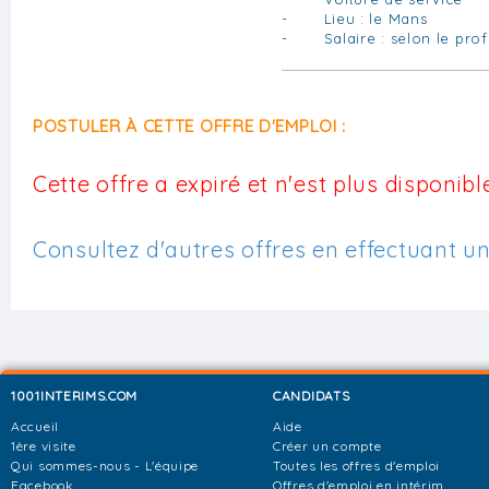
- Lieu : le Mans
- Salaire : selon le profi
POSTULER À CETTE OFFRE D'EMPLOI :
Cette offre a expiré et n'est plus disponible
Consultez d'autres offres en effectuant u
1001INTERIMS.COM
CANDIDATS
Accueil
Aide
1ère visite
Créer un compte
Qui sommes-nous - L'équipe
Toutes les offres d'emploi
Facebook
Offres d'emploi en intérim