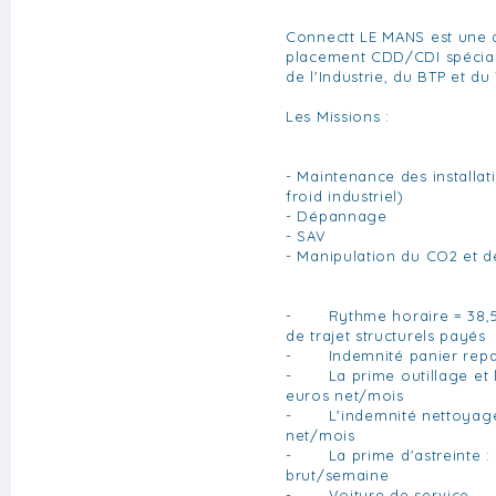
Connectt LE MANS est une 
placement CDD/CDI spécial
de l'Industrie, du BTP et du 
Les Missions :
- Maintenance des installa
froid industriel)
- Dépannage
- SAV
- Manipulation du CO2 et 
- Rythme horaire = 38,5h
de trajet structurels payés
- Indemnité panier repas 
- La prime outillage et l
euros net/mois
- L'indemnité nettoyage 
net/mois
- La prime d'astreinte : 
brut/semaine
- Voiture de service