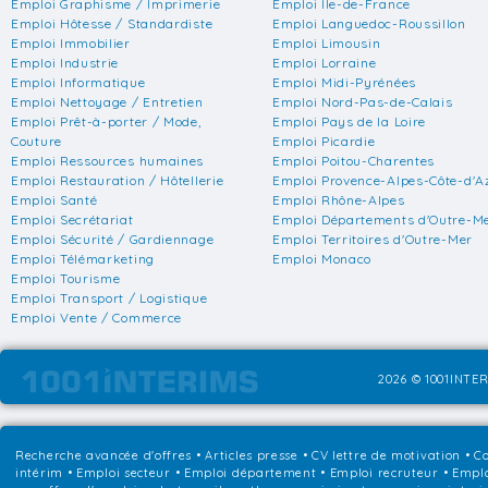
Emploi Graphisme / Imprimerie
Emploi Ile-de-France
Emploi Hôtesse / Standardiste
Emploi Languedoc-Roussillon
Emploi Immobilier
Emploi Limousin
Emploi Industrie
Emploi Lorraine
Emploi Informatique
Emploi Midi-Pyrénées
Emploi Nettoyage / Entretien
Emploi Nord-Pas-de-Calais
Emploi Prêt-à-porter / Mode,
Emploi Pays de la Loire
Couture
Emploi Picardie
Emploi Ressources humaines
Emploi Poitou-Charentes
Emploi Restauration / Hôtellerie
Emploi Provence-Alpes-Côte-d'A
Emploi Santé
Emploi Rhône-Alpes
Emploi Secrétariat
Emploi Départements d'Outre-M
Emploi Sécurité / Gardiennage
Emploi Territoires d'Outre-Mer
Emploi Télémarketing
Emploi Monaco
Emploi Tourisme
Emploi Transport / Logistique
Emploi Vente / Commerce
2026 © 1001INTER
Recherche avancée d'offres
•
Articles presse
•
CV lettre de motivation
•
Co
intérim
•
Emploi secteur
•
Emploi département
•
Emploi recruteur
•
Emplo