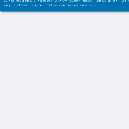
cv • offres d'emploi • alerte mail • cvtheque • mission temporaire • interi
emploi • travail • appel d'offres • entreprise • metier •