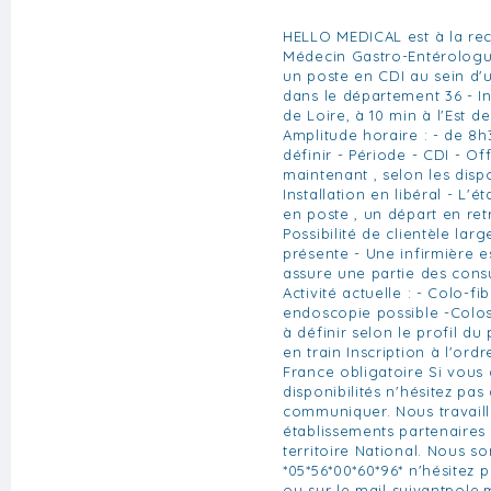
HELLO MEDICAL est à la re
Médecin Gastro-Entérologu
un poste en CDI au sein d'u
dans le département 36 - I
de Loire, à 10 min à l'Est d
Amplitude horaire : - de 8h
définir - Période - CDI - O
maintenant , selon les dispo
Installation en libéral - L'é
en poste , un départ en retr
Possibilité de clientèle large
présente - Une infirmière e
assure une partie des consu
Activité actuelle : - Colo-
endoscopie possible -Colo
à définir selon le profil du
en train Inscription à l'or
France obligatoire Si vous 
disponibilités n'hésitez pas
communiquer. Nous travail
établissements partenaires
territoire National. Nous 
*05*56*00*60*96* n'hésitez 
ou sur le mail
suivantpole.