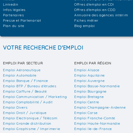
Linkedin
Offres d'emploi en CDI
Infos légales
Offres d'emploi en CDD
Partenaires
Annuaire des agences intérim
Presse et Partenariat
Fiches métier
Plan du site
Blog emploi
VOTRE RECHERCHE D'EMPLOI
EMPLOI PAR SECTEUR
EMPLOI PAR RÉGION
Emploi Aéronautique
Emploi Alsace
Emploi Automobile
Emploi Aquitaine
Emploi Banque / Finance
Emploi Auvergne
Emploi BTP / Bureau d'études
Emploi Basse-Normandie
Emploi Coiffure / Beauté
Emploi Bourgogne
Emploi Communication / Marketing
Emploi Bretagne
Emploi Comptabilité / Audit
Emploi Centre
Emploi Divers
Emploi Champagne-Ardenne
Emploi Droit / Juridique
Emploi Corse
Emploi Electronique / Télécom
Emploi Franche-Comté
Emploi Grande distribution
Emploi Haute-Normandie
Emploi Graphisme / Imprimerie
Emploi Ile-de-France