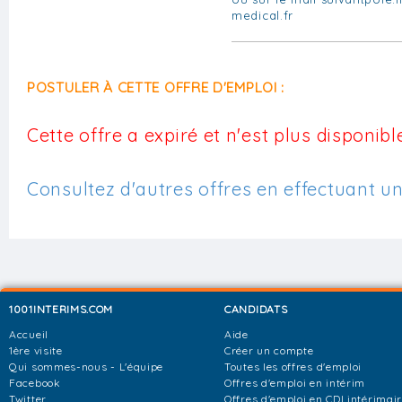
medical.fr
POSTULER À CETTE OFFRE D'EMPLOI :
Cette offre a expiré et n'est plus disponible
Consultez d'autres offres en effectuant u
1001INTERIMS.COM
CANDIDATS
Accueil
Aide
1ère visite
Créer un compte
Qui sommes-nous - L'équipe
Toutes les offres d'emploi
Facebook
Offres d'emploi en intérim
Twitter
Offres d'emploi en CDI intérimai