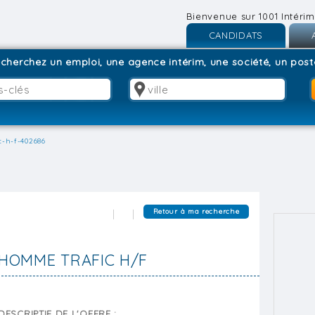
Bienvenue sur 1001 Intérim
CANDIDATS
Inscription
I
cherchez un emploi, une agence intérim, une société, un poste
Connexion
C
c-h-f-402686
Retour à ma recherche
HOMME TRAFIC H/F
DESCRIPTIF DE L'OFFRE :