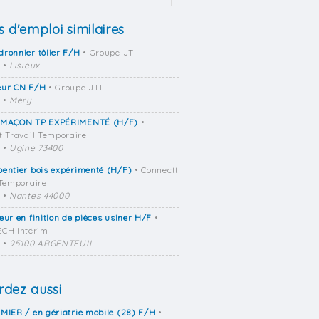
s d'emploi similaires
ronnier tôlier F/H
• Groupe JTI
•
Lisieux
eur CN F/H
• Groupe JTI
•
Mery
 MAÇON TP EXPÉRIMENTÉ (H/F)
•
t Travail Temporaire
•
Ugine 73400
entier bois expérimenté (H/F)
• Connectt
 Temporaire
•
Nantes 44000
eur en finition de pièces usiner H/F
•
CH Intérim
•
95100 ARGENTEUIL
dez aussi
MIER / en gériatrie mobile (28) F/H
•