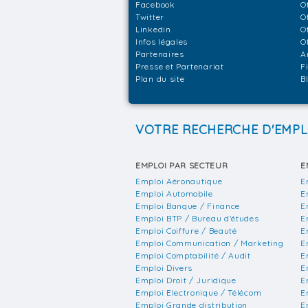
Facebook
O
Twitter
O
Linkedin
O
Infos légales
O
Partenaires
A
Presse et Partenariat
F
Plan du site
B
VOTRE RECHERCHE D'EMPL
EMPLOI PAR SECTEUR
E
Emploi Aéronautique
E
Emploi Automobile
E
Emploi Banque / Finance
E
Emploi BTP / Bureau d'études
E
Emploi Coiffure / Beauté
E
Emploi Communication / Marketing
E
Emploi Comptabilité / Audit
E
Emploi Divers
E
Emploi Droit / Juridique
E
Emploi Electronique / Télécom
E
Emploi Grande distribution
E