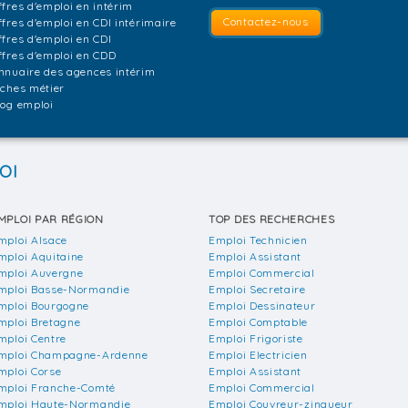
ffres d'emploi en intérim
Contactez-nous
ffres d'emploi en CDI intérimaire
ffres d'emploi en CDI
ffres d'emploi en CDD
nnuaire des agences intérim
iches métier
log emploi
OI
MPLOI PAR RÉGION
TOP DES RECHERCHES
mploi Alsace
Emploi Technicien
mploi Aquitaine
Emploi Assistant
mploi Auvergne
Emploi Commercial
mploi Basse-Normandie
Emploi Secretaire
mploi Bourgogne
Emploi Dessinateur
mploi Bretagne
Emploi Comptable
mploi Centre
Emploi Frigoriste
mploi Champagne-Ardenne
Emploi Electricien
mploi Corse
Emploi Assistant
mploi Franche-Comté
Emploi Commercial
mploi Haute-Normandie
Emploi Couvreur-zingueur