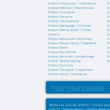
Emploi Graphisme / Imprimerie
E
Emploi Hôtesse / Standardiste
E
Emploi Immobilier
E
Emploi Industrie
E
Emploi Informatique
E
Emploi Nettoyage / Entretien
E
Emploi Prêt-à-porter / Mode,
E
Couture
E
Emploi Ressources humaines
E
Emploi Restauration / Hôtellerie
E
Emploi Santé
E
Emploi Secrétariat
E
Emploi Sécurité / Gardiennage
E
Emploi Télémarketing
E
Emploi Tourisme
Emploi Transport / Logistique
Emploi Vente / Commerce
Recherche avancée d'offres
•
Articles pre
intérim
•
Emploi secteur
•
Emploi départ