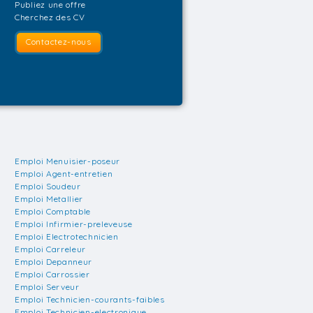
Publiez une offre
Cherchez des CV
Contactez-nous
Emploi Menuisier-poseur
Emploi Agent-entretien
Emploi Soudeur
Emploi Metallier
Emploi Comptable
Emploi Infirmier-preleveuse
Emploi Electrotechnicien
Emploi Carreleur
Emploi Depanneur
Emploi Carrossier
Emploi Serveur
Emploi Technicien-courants-faibles
Emploi Technicien-electronique