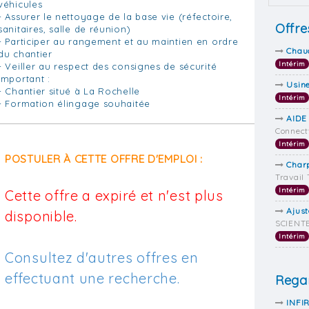
véhicules
- Assurer le nettoyage de la base vie (réfectoire,
Offre
sanitaires, salle de réunion)
- Participer au rangement et au maintien en ordre
Chaud
du chantier
Intérim
- Veiller au respect des consignes de sécurité
Important :
Usin
- Chantier situé à La Rochelle
Intérim
- Formation élingage souhaitée
AIDE
Connect
Intérim
POSTULER À CETTE OFFRE D'EMPLOI :
Charp
Travail
Intérim
Cette offre a expiré et n'est plus
Ajust
disponible.
SCIENTE
Intérim
Consultez d'autres offres en
effectuant une recherche.
Regar
INFIR