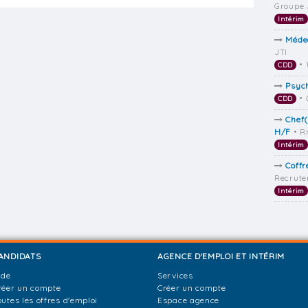
Groupe 
Intérim
Médec
JTI
•
CDD
Psyc
•
CDD
Chef(
H/F
• R
Intérim
Coff
Recrut
Intérim
ANDIDATS
AGENCE D'EMPLOI ET INTÉRIM
ide
Services
réer un compte
Créer un compte
outes les offres d'emploi
Espace agence