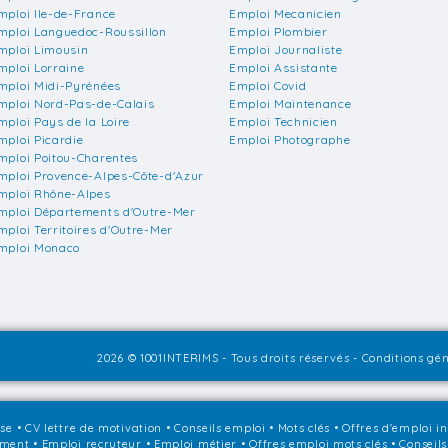
mploi Ile-de-France
Emploi Mecanicien
mploi Languedoc-Roussillon
Emploi Plombier
mploi Limousin
Emploi Journaliste
mploi Lorraine
Emploi Assistante
mploi Midi-Pyrénées
Emploi Covid
mploi Nord-Pas-de-Calais
Emploi Maintenance
mploi Pays de la Loire
Emploi Technicien
mploi Picardie
Emploi Photographe
mploi Poitou-Charentes
mploi Provence-Alpes-Côte-d'Azur
mploi Rhône-Alpes
mploi Départements d'Outre-Mer
mploi Territoires d'Outre-Mer
mploi Monaco
2026 © 1001INTERIMS - Tous droits réservés -
Conditions gén
sse
•
CV lettre de motivation
•
Conseils emploi
•
Mots clés
•
Offres d'emploi i
ement
•
Emploi recruteur
•
Emploi métier
•
Offres emploi mots clés
•
Conseils