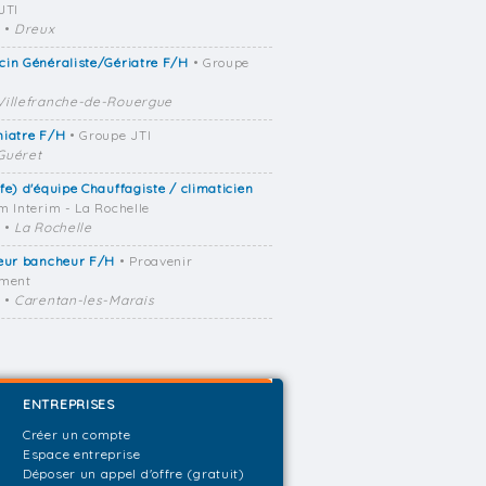
JTI
•
Dreux
in Généraliste/Gériatre F/H
• Groupe
Villefranche-de-Rouergue
hiatre F/H
• Groupe JTI
Guéret
fe) d'équipe Chauffagiste / climaticien
m Interim - La Rochelle
•
La Rochelle
reur bancheur F/H
• Proavenir
ement
•
Carentan-les-Marais
ENTREPRISES
Créer un compte
Espace entreprise
Déposer un appel d'offre (gratuit)