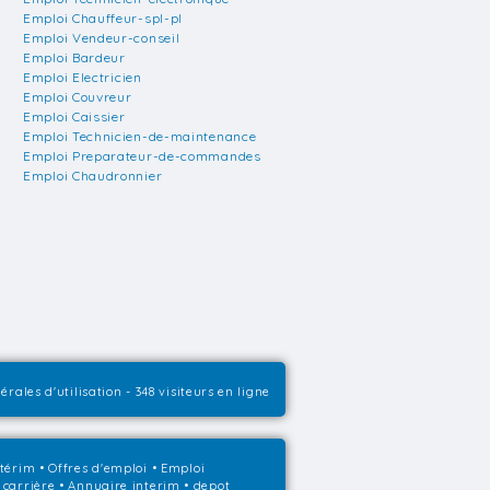
Emploi Chauffeur-spl-pl
Emploi Vendeur-conseil
Emploi Bardeur
Emploi Electricien
Emploi Couvreur
Emploi Caissier
Emploi Technicien-de-maintenance
Emploi Preparateur-de-commandes
Emploi Chaudronnier
érales d'utilisation
- 348 visiteurs en ligne
ntérim
•
Offres d'emploi
•
Emploi
 carrière
•
Annuaire interim
• depot