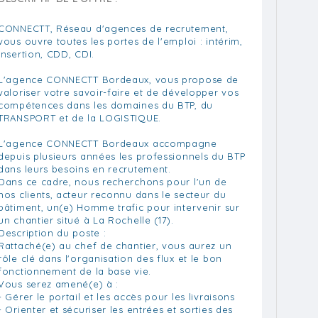
CONNECTT, Réseau d'agences de recrutement,
vous ouvre toutes les portes de l'emploi : intérim,
insertion, CDD, CDI.
L'agence CONNECTT Bordeaux, vous propose de
valoriser votre savoir-faire et de développer vos
compétences dans les domaines du BTP, du
TRANSPORT et de la LOGISTIQUE.
L'agence CONNECTT Bordeaux accompagne
depuis plusieurs années les professionnels du BTP
dans leurs besoins en recrutement.
Dans ce cadre, nous recherchons pour l'un de
nos clients, acteur reconnu dans le secteur du
bâtiment, un(e) Homme trafic pour intervenir sur
un chantier situé à La Rochelle (17).
Description du poste :
Rattaché(e) au chef de chantier, vous aurez un
rôle clé dans l'organisation des flux et le bon
fonctionnement de la base vie.
Vous serez amené(e) à :
- Gérer le portail et les accès pour les livraisons
- Orienter et sécuriser les entrées et sorties des