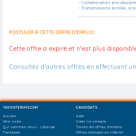
- Collaboration pluridiscipl
- Transmissions écrites, or
POSTULER À CETTE OFFRE D'EMPLOI :
Cette offre a expiré et n'est plus disponible
Consultez d'autres offres en effectuant u
1001INTERIMS.COM
CANDIDATS
Accueil
Aide
1ère visite
Créer un compte
Qui sommes-nous - L'équipe
Toutes les offres d'emploi
Facebook
Offres d'emploi en intérim