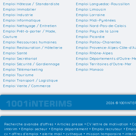
Emploi Hôtesse / Standardiste
Emploi Languedoc-Roussillon
Emploi Immobilier
Emploi Limousin
Emploi Industrie
Emploi Lorraine
Emploi Informatique
Emploi Midi-Pyrénées
Emploi Nettoyage / Entretien
Emploi Nord-Pas-de-Calais
Emploi Prêt-à-porter / Mode,
Emploi Pays de la Loire
Couture
Emploi Picardie
Emploi Ressources humaines
Emploi Poitou-Charentes
Emploi Restauration / Hôtellerie
Emploi Provence-Alpes-Côte-d'A
Emploi Santé
Emploi Rhône-Alpes
Emploi Secrétariat
Emploi Départements d'Outre-M
Emploi Sécurité / Gardiennage
Emploi Territoires d'Outre-Mer
Emploi Télémarketing
Emploi Monaco
Emploi Tourisme
Emploi Transport / Logistique
Emploi Vente / Commerce
2026 © 1001INTER
Recherche avancée d'offres
•
Articles presse
•
CV lettre de motivation
•
Co
intérim
•
Emploi secteur
•
Emploi département
•
Emploi recruteur
•
Emplo
cv • offres d'emploi • alerte mail • cvtheque • mission temporaire • interi