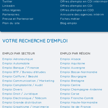
Twitter
Offres d'emploi en CDI intérimai
Linkedin
Offres d'emploi en CDI
Infos légales
Offres d'emploi en CDD
Partenaires
Annuaire des agences intérim
Presse et Partenariat
Fiches métier
Plan du site
Blog emploi
VOTRE RECHERCHE D'EMPLOI
EMPLOI PAR SECTEUR
EMPLOI PAR RÉGION
Emploi Aéronautique
Emploi Alsace
Emploi Automobile
Emploi Aquitaine
Emploi Banque / Finance
Emploi Auvergne
Emploi BTP / Bureau d'études
Emploi Basse-Normandie
Emploi Coiffure / Beauté
Emploi Bourgogne
Emploi Communication / Marketing
Emploi Bretagne
Emploi Comptabilité / Audit
Emploi Centre
Emploi Divers
Emploi Champagne-Ardenne
Emploi Droit / Juridique
Emploi Corse
Emploi Electronique / Télécom
Emploi Franche-Comté
Emploi Grande distribution
Emploi Haute-Normandie
Emploi Graphisme / Imprimerie
Emploi Ile-de-France