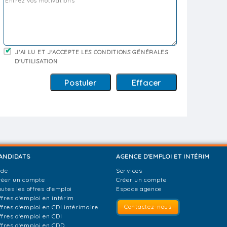
J'AI LU ET J'ACCEPTE LES CONDITIONS GÉNÉRALES
D'UTILISATION
ANDIDATS
AGENCE D'EMPLOI ET INTÉRIM
ide
Services
réer un compte
Créer un compte
outes les offres d'emploi
Espace agence
ffres d'emploi en intérim
Contactez-nous
ffres d'emploi en CDI intérimaire
ffres d'emploi en CDI
ffres d'emploi en CDD