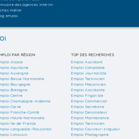
nnuaire des agences intérim
iches métier
log emploi
OI
MPLOI PAR RÉGION
TOP DES RECHERCHES
mploi Alsace
Emploi Assistant
mploi Aquitaine
Emploi Comptable
mploi Auvergne
Emploi Journaliste
mploi Basse-Normandie
Emploi Technicien
mploi Bourgogne
Emploi Mecanicien
mploi Bretagne
Emploi Assistante
mploi Centre
Emploi Frigoriste
mploi Champagne-Ardenne
Emploi Commercial
mploi Corse
Emploi Secretaire
mploi Franche-Comté
Emploi Dessinateur
mploi Haute-Normandie
Emploi Maintenance
mploi Ile-de-France
Emploi Technicien
mploi Languedoc-Roussillon
Emploi Couvreur-zingueur
mploi Limousin
Emploi Photographe