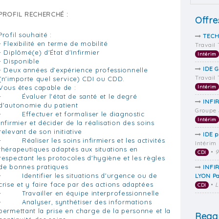
PROFIL RECHERCHÉ :
Offre
Profil souhaité :
TECH
- Flexibilité en terme de mobilité
Travail
- Diplômé(e) d'État d'Infirmier
Intérim
- Disponible
IDE G
- Deux années d'expérience professionnelle
Travail
(n'importe quel service) CDI ou CDD.
Vous êtes capable de :
Intérim
- Évaluer l'état de santé et le degré
INFIR
d'autonomie du patient
Groupe 
- Effectuer et formaliser le diagnostic
Intérim
infirmier et décider de la réalisation des soins
relevant de son initiative
IDE p
- Réaliser les soins infirmiers et les activités
Intérim
thérapeutiques adaptés aux situations en
•
9
CDI
respectant les protocoles d'hygiène et les règles
de bonnes pratiques
INFI
- Identifier les situations d'urgence ou de
LYON Pa
crise et y faire face par des actions adaptées
•
CDI
- Travailler en équipe interprofessionnelle
- Analyser, synthétiser des informations
permettant la prise en charge de la personne et la
Regar