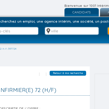
Bienvenue sur 1001 Intérim
CANDIDATS
Inscription
I
cherchez un emploi, une agence intérim, une société, un poste
Connexion
C
72-h-f-397724
Retour à ma recherche
INFIRMIER(E) 72 (H/F)
DESCRIPTIF DE L'OFFRE :