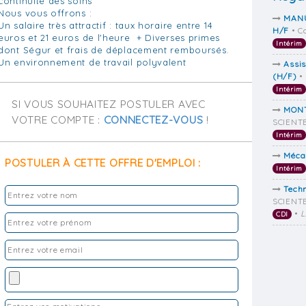
continuité des soins
Nous vous offrons :
MANU
Un salaire très attractif : taux horaire entre 14
H/F
• C
euros et 21 euros de l'heure + Diverses primes
Intérim
dont Ségur et frais de déplacement remboursés.
Un environnement de travail polyvalent
Assis
(H/F)
•
Intérim
SI VOUS SOUHAITEZ POSTULER AVEC
MONT
VOTRE COMPTE :
CONNECTEZ-VOUS
!
SCIENTE
Intérim
Méca
POSTULER À CETTE OFFRE D'EMPLOI :
Intérim
Techn
SCIENTE
•
CDI