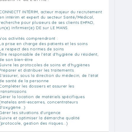
CONNECTT INTÉRIM, acteur majeur du recrutement
en intérim et expert du secteur Santé/Médical,
recherche pour plusieurs de ses clients EHPAD,
un(e) Infirmier(e) DE sur LE MANS.
Vos activités comprendront :
La prise en charge des patients et les soins
Le respect des normes de soins
Être responsable de l'état d'hygiène du résident,
de son bien-être
Suivre les protocoles de soins et d'hygiènes
Préparer et distribuer les traitements
S'assurer, sous la direction du médecin, de l'état
de santé de la personne
Compléter les dossiers et assurer les
transmissions
Gérer la location de matériels spécifiques
(matelas anti-escarres, concentrateurs
d'oxygène...)
Gérer les situations d'urgence
Suivre et optimiser la démarche qualité
(protocole, gestion des risques...)