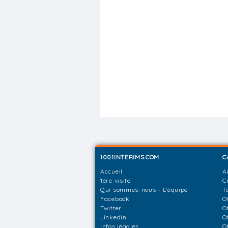
1001INTERIMS.COM
C
Accueil
A
1ère visite
C
Qui sommes-nous - L'équipe
T
Facebook
O
Twitter
O
Linkedin
O
Infos légales
O