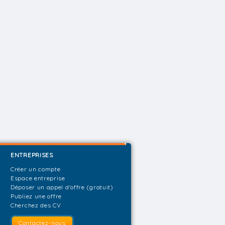
ENTREPRISES
Créer un compte
Espace entreprise
Déposer un appel d'offre (gratuit)
Publiez une offre
Cherchez des CV
Contactez-nous