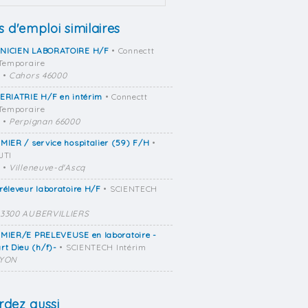
s d'emploi similaires
NICIEN LABORATOIRE H/F
• Connectt
 Temporaire
•
Cahors 46000
ERIATRIE H/F en intérim
• Connectt
 Temporaire
•
Perpignan 66000
MIER / service hospitalier (59) F/H
•
JTI
•
Villeneuve-d'Ascq
réleveur laboratoire H/F
• SCIENTECH
3300 AUBERVILLIERS
RMIER/E PRELEVEUSE en laboratoire -
rt Dieu (h/f)-
• SCIENTECH Intérim
LYON
dez aussi