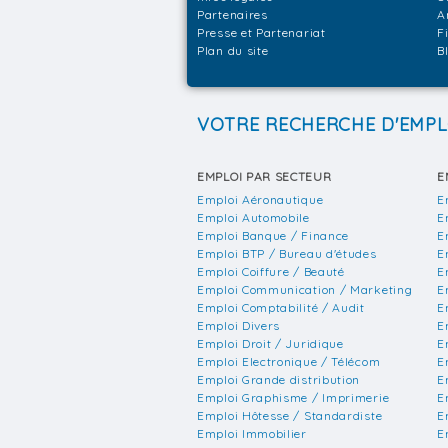
Partenaires
A
Presse et Partenariat
F
Plan du site
B
VOTRE RECHERCHE D'EMPL
EMPLOI PAR SECTEUR
E
Emploi Aéronautique
E
Emploi Automobile
E
Emploi Banque / Finance
E
Emploi BTP / Bureau d'études
E
Emploi Coiffure / Beauté
E
Emploi Communication / Marketing
E
Emploi Comptabilité / Audit
E
Emploi Divers
E
Emploi Droit / Juridique
E
Emploi Electronique / Télécom
E
Emploi Grande distribution
E
Emploi Graphisme / Imprimerie
E
Emploi Hôtesse / Standardiste
E
Emploi Immobilier
E