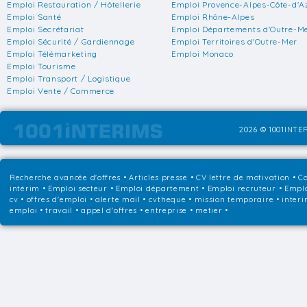
Emploi Restauration / Hôtellerie
Emploi Provence-Alpes-Côte-d'A
Emploi Santé
Emploi Rhône-Alpes
Emploi Secrétariat
Emploi Départements d'Outre-M
Emploi Sécurité / Gardiennage
Emploi Territoires d'Outre-Mer
Emploi Télémarketing
Emploi Monaco
Emploi Tourisme
Emploi Transport / Logistique
Emploi Vente / Commerce
2026 © 1001INTER
Recherche avancée d'offres
•
Articles presse
•
CV lettre de motivation
•
Co
intérim
•
Emploi secteur
•
Emploi département
•
Emploi recruteur
•
Emplo
cv • offres d'emploi • alerte mail • cvtheque • mission temporaire • interi
emploi • travail • appel d'offres • entreprise • metier •