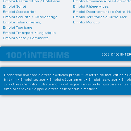
Emploi Restauration / Hôtellerie
Emploi Provence-Alpes-Côte-d'A
Emploi Santé
Emploi Rhône-Alpes
Emploi Secrétariat
Emploi Départements d'Outre-M
Emploi Sécurité / Gardiennage
Emploi Territoires d'Outre-Mer
Emploi Télémarketing
Emploi Monaco
Emploi Tourisme
Emploi Transport / Logistique
Emploi Vente / Commerce
2026 © 1001INTER
Recherche avancée d'offres
•
Articles presse
•
CV lettre de motivation
•
Co
intérim
•
Emploi secteur
•
Emploi département
•
Emploi recruteur
•
Emplo
cv • offres d'emploi • alerte mail • cvtheque • mission temporaire • interi
emploi • travail • appel d'offres • entreprise • metier •