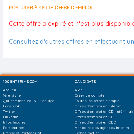
POSTULER À CETTE OFFRE D'EMPLOI :
Cette offre a expiré et n'est plus disponible
Consultez d'autres offres en effectuant u
1001INTERIMS.COM
CANDIDATS
Accueil
Aide
1ère visite
Créer un compte
Qui sommes-nous - L'équipe
Toutes les offres d'emploi
Facebook
Offres d'emploi en intérim
Twitter
Offres d'emploi en CDI intérimai
Linkedin
Offres d'emploi en CDI
Infos légales
Offres d'emploi en CDD
Partenaires
Annuaire des agences intérim
Presse et Partenariat
Fiches métier