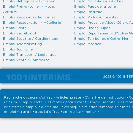
Emploi Nettoyage / Entretien
Emploi Nord-Pas-de-Calais
Emploi Prêt-à-porter / Mode,
Emploi Pays de la Loire
Couture
Emploi Picardie
Emploi Ressources humaines
Emploi Poitou-Charentes
Emploi Restauration / Hôtellerie
Emploi Provence-Alpes-Côte-d'A
Emploi Santé
Emploi Rhône-Alpes
Emploi Secrétariat
Emploi Départements d'Outre-M
Emploi Sécurité / Gardiennage
Emploi Territoires d'Outre-Mer
Emploi Télémarketing
Emploi Monaco
Emploi Tourisme
Emploi Transport / Logistique
Emploi Vente / Commerce
2026 © 1001INTER
Recherche avancée d'offres
•
Articles presse
•
CV lettre de motivation
•
Co
intérim
•
Emploi secteur
•
Emploi département
•
Emploi recruteur
•
Emplo
cv • offres d'emploi • alerte mail • cvtheque • mission temporaire • interi
emploi • travail • appel d'offres • entreprise • metier •