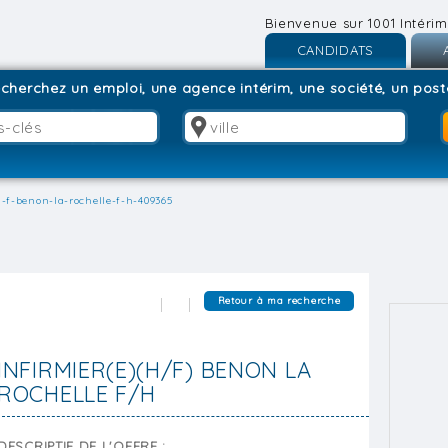
Bienvenue sur 1001 Intérim
CANDIDATS
Inscription
I
cherchez un emploi, une agence intérim, une société, un poste
Connexion
C
h-f-benon-la-rochelle-f-h-409365
Retour à ma recherche
INFIRMIER(E)(H/F) BENON LA
ROCHELLE F/H
DESCRIPTIF DE L'OFFRE :