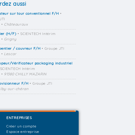
dez aussi
teur sur tour conventionnel F/H
•
JTI
•
Châteauroux
ier (H/F)
• SCIENTECH Intérim
•
Grigny
entier / couvreur F/H
• Groupe JTI
•
Lescar
peur/Vérificateur packaging industriel
 SCIENTECH Intérim
•
91380 CHILLY MAZARIN
ovisionneur F/H
• Groupe JTI
lby-sur-chéran
ENTREPRISES
Créer un compte
Espace entreprise