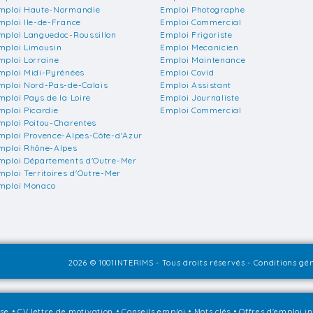
mploi Haute-Normandie
Emploi Photographe
mploi Ile-de-France
Emploi Commercial
mploi Languedoc-Roussillon
Emploi Frigoriste
mploi Limousin
Emploi Mecanicien
mploi Lorraine
Emploi Maintenance
mploi Midi-Pyrénées
Emploi Covid
mploi Nord-Pas-de-Calais
Emploi Assistant
mploi Pays de la Loire
Emploi Journaliste
mploi Picardie
Emploi Commercial
mploi Poitou-Charentes
mploi Provence-Alpes-Côte-d'Azur
mploi Rhône-Alpes
mploi Départements d'Outre-Mer
mploi Territoires d'Outre-Mer
mploi Monaco
2026 © 1001INTERIMS - Tous droits réservés -
Conditions gén
sse
•
CV lettre de motivation
•
Conseils emploi
•
Mots clés
•
Offres d'emploi i