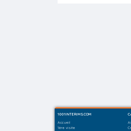
1001INTERIMS.COM
C
Accueil
A
1ère visite
C