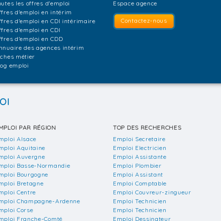
outes les offres d'emploi
Espace agence
ffres d'emploi en intérim
Contactez-nous
ffres d'emploi en CDI intérimaire
ffres d'emploi en CDI
ffres d'emploi en CDD
nnuaire des agences intérim
iches métier
log emploi
OI
MPLOI PAR RÉGION
TOP DES RECHERCHES
mploi Alsace
Emploi Secretaire
mploi Aquitaine
Emploi Electricien
mploi Auvergne
Emploi Assistante
mploi Basse-Normandie
Emploi Plombier
mploi Bourgogne
Emploi Assistant
mploi Bretagne
Emploi Comptable
mploi Centre
Emploi Couvreur-zingueur
mploi Champagne-Ardenne
Emploi Technicien
mploi Corse
Emploi Technicien
mploi Franche-Comté
Emploi Dessinateur