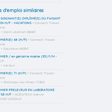
s d'emploi similaires
-SOIGNANT(E) DIPLÔMÉ(E) OU FAISANT
ON H/F - VACATIONS
• Connectt Travail
ire
•
Saint-Jeannet 06640
RMIER(E) 68 (H/F)
• Connectt Travail
ire
•
Sausheim 68390
MIER / en gériatrie mobile (55) F/H
•
JTI
•
Verdun
RMIER(E) 71 (H/F)
• Connectt Travail
ire
•
Montceau-les-Mines 71300
RMIER PRELEVEUR EN LABORATOIRE
YSE H/F
• SCIENTECH Intérim
55100 VERDUN