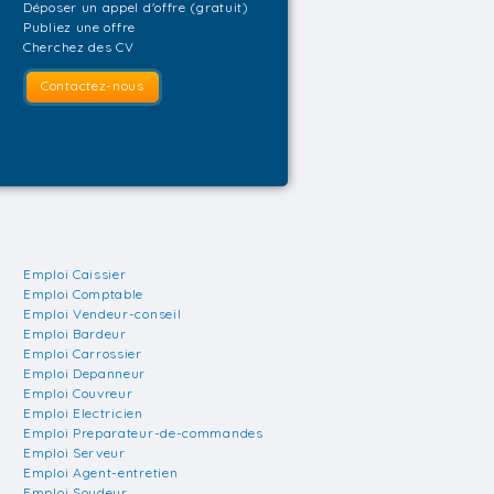
Déposer un appel d'offre (gratuit)
Publiez une offre
Cherchez des CV
Contactez-nous
Emploi Caissier
Emploi Comptable
Emploi Vendeur-conseil
Emploi Bardeur
Emploi Carrossier
Emploi Depanneur
Emploi Couvreur
Emploi Electricien
Emploi Preparateur-de-commandes
Emploi Serveur
Emploi Agent-entretien
Emploi Soudeur