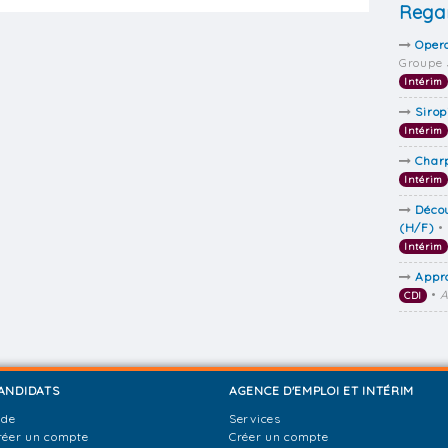
Regar
Opera
Groupe 
Intérim
Sirop
Intérim
Charp
Intérim
Décou
(H/F)
•
Intérim
Appr
•
A
CDI
ANDIDATS
AGENCE D'EMPLOI ET INTÉRIM
ide
Services
réer un compte
Créer un compte