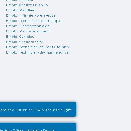
Emploi Chauffeur-spl-pl
Emploi Metallier
Emploi Infirmier-preleveuse
Emploi Technicien-electronique
Emploi Electrotechnicien
Emploi Menuisier-poseur
Emploi Carreleur
Emploi Chaudronnier
Emploi Technicien-courants-faibles
Emploi Technicien-de-maintenance
érales d'utilisation
- 361 visiteurs en ligne
ntérim
•
Offres d'emploi
•
Emploi