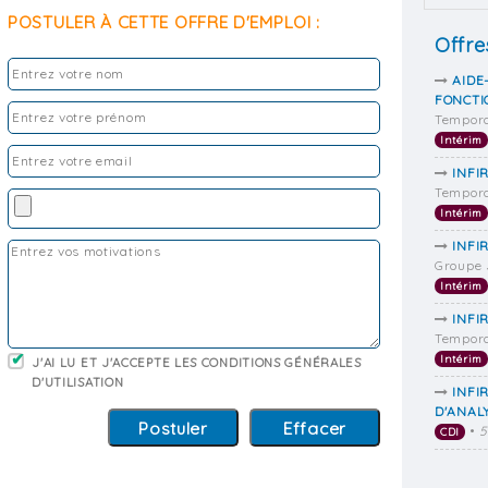
POSTULER À CETTE OFFRE D'EMPLOI :
Offre
AIDE
FONCTI
Tempora
Intérim
INFI
Tempora
Intérim
INFIR
Groupe 
Intérim
INFI
Tempora
Intérim
J'AI LU ET J'ACCEPTE LES CONDITIONS GÉNÉRALES
D'UTILISATION
INFI
D'ANAL
•
CDI