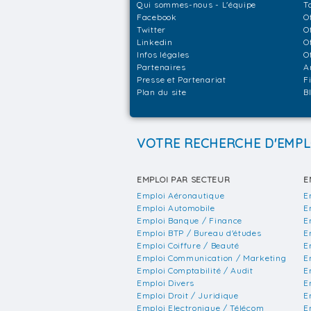
Qui sommes-nous - L'équipe
T
Facebook
O
Twitter
O
Linkedin
O
Infos légales
O
Partenaires
A
Presse et Partenariat
F
Plan du site
B
VOTRE RECHERCHE D'EMPL
EMPLOI PAR SECTEUR
E
Emploi Aéronautique
E
Emploi Automobile
E
Emploi Banque / Finance
E
Emploi BTP / Bureau d'études
E
Emploi Coiffure / Beauté
E
Emploi Communication / Marketing
E
Emploi Comptabilité / Audit
E
Emploi Divers
E
Emploi Droit / Juridique
E
Emploi Electronique / Télécom
E