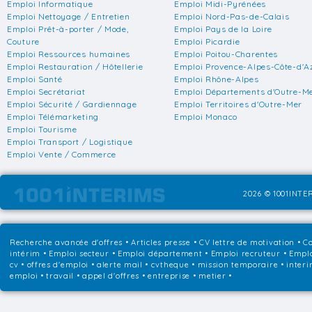
Emploi Informatique
Emploi Midi-Pyrénées
Emploi Nettoyage / Entretien
Emploi Nord-Pas-de-Calais
Emploi Prêt-à-porter / Mode,
Emploi Pays de la Loire
Couture
Emploi Picardie
Emploi Ressources humaines
Emploi Poitou-Charentes
Emploi Restauration / Hôtellerie
Emploi Provence-Alpes-Côte-d'A
Emploi Santé
Emploi Rhône-Alpes
Emploi Secrétariat
Emploi Départements d'Outre-M
Emploi Sécurité / Gardiennage
Emploi Territoires d'Outre-Mer
Emploi Télémarketing
Emploi Monaco
Emploi Tourisme
Emploi Transport / Logistique
Emploi Vente / Commerce
2026 © 1001INTER
Recherche avancée d'offres
•
Articles presse
•
CV lettre de motivation
•
Co
intérim
•
Emploi secteur
•
Emploi département
•
Emploi recruteur
•
Emplo
cv • offres d'emploi • alerte mail • cvtheque • mission temporaire • interi
emploi • travail • appel d'offres • entreprise • metier •