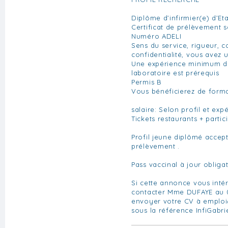
Diplôme d’infirmier(e) d’Eta
Certificat de prélèvement 
Numéro ADELI
Sens du service, rigueur, co
confidentialité, vous avez 
Une expérience minimum d
laboratoire est prérequis
Permis B
Vous bénéficierez de forma
salaire: Selon profil et exp
Tickets restaurants + partic
Profil jeune diplômé accepté
prélèvement .
Pass vaccinal à jour obliga
Si cette annonce vous inté
contacter Mme DUFAYE au 0
envoyer votre CV à
emploi
sous la référence InfiGabri