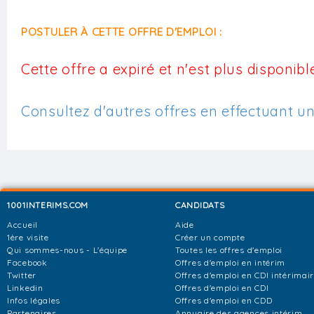
POSTULER À CETTE OFFRE D'EMPLOI :
Cette offre a expiré et n'est plus disponible
Consultez d'autres offres en effectuant u
1001INTERIMS.COM
CANDIDATS
Accueil
Aide
1ère visite
Créer un compte
Qui sommes-nous - L'équipe
Toutes les offres d'emploi
Facebook
Offres d'emploi en intérim
Twitter
Offres d'emploi en CDI intérimai
Linkedin
Offres d'emploi en CDI
Infos légales
Offres d'emploi en CDD
Partenaires
Annuaire des agences intérim