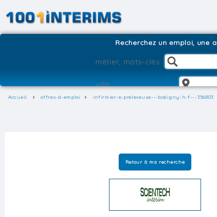
Recherchez un emploi, une ag
Accueil
offres-d-emploi
infirmier-e-preleveuse---bobigny-h-f---356803
Retour à ma recherche