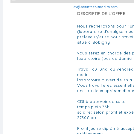
cv@scientechinterim.com
DESCRIPTIF DE L'OFFRE :
Nous recherchons pour l'un
(laboratoire d'analyse méd
préleveur/euse pour travai
situé à Bobigny
vous serez en charge des 
laboratoire (pas de domicil
Travail du lundi au vendred
matin
laboratoire ouvert de 7h à 
Vous travaillerez essentiel
une ou deux après-midi pa
CDI à pourvoir de suite
temps plein 35h
salaire: selon profil et exp
2750€ brut
Profil jeune diplômé accepté
prélèvement .