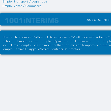
Emploi Transport / Logistique
Emploi Vente / Commerce
2026 © 1001INTER
Recherche avancée d'offres
•
Articles presse
•
CV lettre de motivation
•
Co
intérim
•
Emploi secteur
•
Emploi département
•
Emploi recruteur
•
Emplo
cv • offres d'emploi • alerte mail • cvtheque • mission temporaire • interi
emploi • travail • appel d'offres • entreprise • metier •