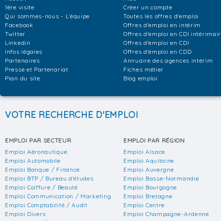
1ère visite
Créer un compte
Qui sommes-nous - L'équipe
Toutes les offres d'emploi
Facebook
Offres d'emploi en intérim
Twitter
Offres d'emploi en CDI intérimai
Linkedin
Offres d'emploi en CDI
Infos légales
Offres d'emploi en CDD
Partenaires
Annuaire des agences intérim
Presse et Partenariat
Fiches métier
Plan du site
Blog emploi
VOTRE RECHERCHE D'EMPLOI
EMPLOI PAR SECTEUR
EMPLOI PAR RÉGION
Emploi Aéronautique
Emploi Alsace
Emploi Automobile
Emploi Aquitaine
Emploi Banque / Finance
Emploi Auvergne
Emploi BTP / Bureau d'études
Emploi Basse-Normandie
Emploi Coiffure / Beauté
Emploi Bourgogne
Emploi Communication / Marketing
Emploi Bretagne
Emploi Comptabilité / Audit
Emploi Centre
Emploi Divers
Emploi Champagne-Ardenne