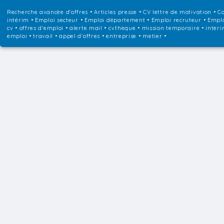
Recherche avancée d'offres
•
Articles presse
•
CV lettre de motivation
•
Co
intérim
•
Emploi secteur
•
Emploi département
•
Emploi recruteur
•
Emplo
cv • offres d'emploi • alerte mail • cvtheque • mission temporaire • interi
emploi • travail • appel d'offres • entreprise • metier •