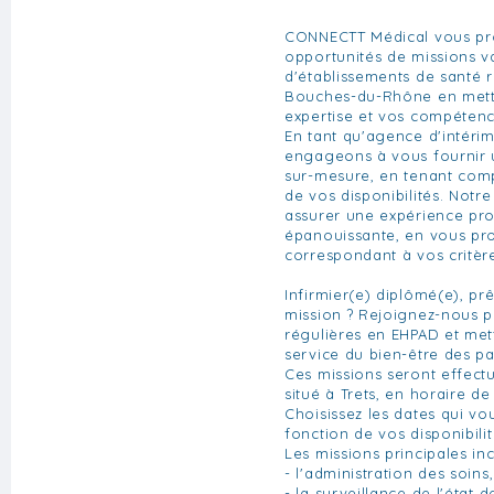
CONNECTT Médical vous pr
opportunités de missions v
d'établissements de santé 
Bouches-du-Rhône en metta
expertise et vos compétenc
En tant qu'agence d'intéri
engageons à vous fourni
sur-mesure, en tenant comp
de vos disponibilités. Notre
assurer une expérience pro
épanouissante, en vous pr
correspondant à vos critèr
Infirmier(e) diplômé(e), pr
mission ? Rejoignez-nous p
régulières en EHPAD et met
service du bien-être des pat
Ces missions seront effec
situé à Trets, en horaire de 
Choisissez les dates qui vo
fonction de vos disponibilit
Les missions principales inc
- l'administration des soin
- la surveillance de l'état 