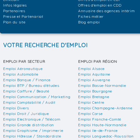
Infos légales
Offres d'emploi en CDD
Partenaires
Annuaire des agences intérim
Presse et Partenariat
Fiches métier
Plan du site
Blog emploi
VOTRE RECHERCHE D'EMPLOI
EMPLOI PAR SECTEUR
EMPLOI PAR RÉGION
Emploi Aéronautique
Emploi Alsace
Emploi Automobile
Emploi Aquitaine
Emploi Banque / Finance
Emploi Auvergne
Emploi BTP / Bureau d'études
Emploi Basse-Normandie
Emploi Coiffure / Beauté
Emploi Bourgogne
Emploi Communication / Marketing
Emploi Bretagne
Emploi Comptabilité / Audit
Emploi Centre
Emploi Divers
Emploi Champagne-Ardenne
Emploi Droit / Juridique
Emploi Corse
Emploi Electronique / Télécom
Emploi Franche-Comté
Emploi Grande distribution
Emploi Haute-Normandie
Emploi Graphisme / Imprimerie
Emploi Ile-de-France
Emploi Hôtesse / Standardiste
Emploi Languedoc-Roussillon