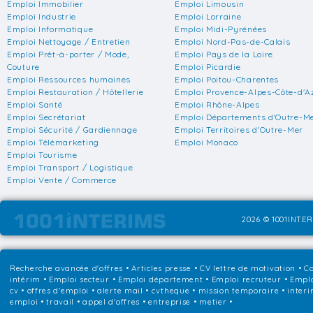
Emploi Immobilier
Emploi Limousin
Emploi Industrie
Emploi Lorraine
Emploi Informatique
Emploi Midi-Pyrénées
Emploi Nettoyage / Entretien
Emploi Nord-Pas-de-Calais
Emploi Prêt-à-porter / Mode,
Emploi Pays de la Loire
Couture
Emploi Picardie
Emploi Ressources humaines
Emploi Poitou-Charentes
Emploi Restauration / Hôtellerie
Emploi Provence-Alpes-Côte-d'A
Emploi Santé
Emploi Rhône-Alpes
Emploi Secrétariat
Emploi Départements d'Outre-M
Emploi Sécurité / Gardiennage
Emploi Territoires d'Outre-Mer
Emploi Télémarketing
Emploi Monaco
Emploi Tourisme
Emploi Transport / Logistique
Emploi Vente / Commerce
2026 © 1001INTER
Recherche avancée d'offres
•
Articles presse
•
CV lettre de motivation
•
Co
intérim
•
Emploi secteur
•
Emploi département
•
Emploi recruteur
•
Emplo
cv • offres d'emploi • alerte mail • cvtheque • mission temporaire • interi
emploi • travail • appel d'offres • entreprise • metier •