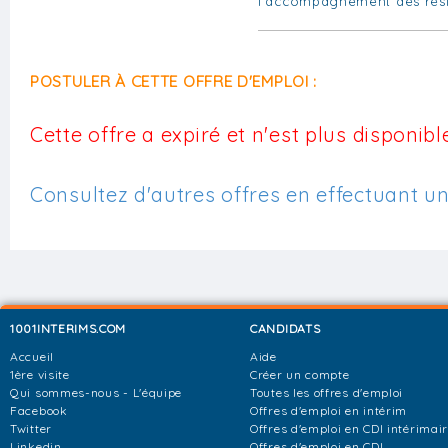
l'accompagnement des rés
POSTULER À CETTE OFFRE D'EMPLOI :
Cette offre a expiré et n'est plus disponible
Consultez d'autres offres en effectuant u
1001INTERIMS.COM
CANDIDATS
Accueil
Aide
1ère visite
Créer un compte
Qui sommes-nous - L'équipe
Toutes les offres d'emploi
Facebook
Offres d'emploi en intérim
Twitter
Offres d'emploi en CDI intérimai
Linkedin
Offres d'emploi en CDI