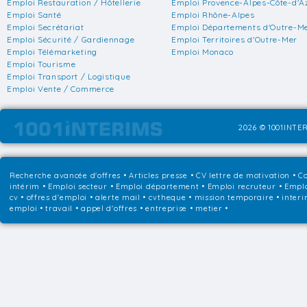
Emploi Restauration / Hôtellerie
Emploi Provence-Alpes-Côte-d'A
Emploi Santé
Emploi Rhône-Alpes
Emploi Secrétariat
Emploi Départements d'Outre-M
Emploi Sécurité / Gardiennage
Emploi Territoires d'Outre-Mer
Emploi Télémarketing
Emploi Monaco
Emploi Tourisme
Emploi Transport / Logistique
Emploi Vente / Commerce
2026 © 1001INTER
Recherche avancée d'offres
•
Articles presse
•
CV lettre de motivation
•
Co
intérim
•
Emploi secteur
•
Emploi département
•
Emploi recruteur
•
Emplo
cv • offres d'emploi • alerte mail • cvtheque • mission temporaire • interi
emploi • travail • appel d'offres • entreprise • metier •