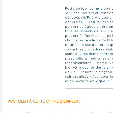
Poste de jour comme de nui
services. Nous recrutons de
dévoués (H/F) à Vierzon et
générales : - Assurer des s
personnes âgées en prenan
tous les aspects de leur bie
préventifs, familiaux, et pal
charge les résidents de l'E
normes de sécurité et de qu
suivant les procédures établ
soins aux résidents confo
prescriptions médicales et 
responsabilités. - Promouvo
bien-être des résidents en v
de vie. - Assurer la traçabil
soins réalisés - Appliquer 
et de sécurité en vigueur
POSTULER À CETTE OFFRE D'EMPLOI :