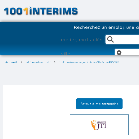
Recherchez un emploi, une ag
Accueil
offres-d-emploi
infirmier-en-geriatrie-18-f-h-405028
Retour à ma recherche