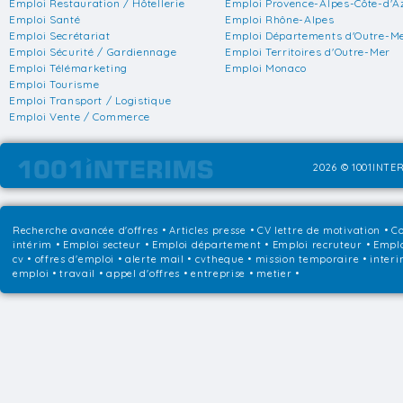
Emploi Restauration / Hôtellerie
Emploi Provence-Alpes-Côte-d'A
Emploi Santé
Emploi Rhône-Alpes
Emploi Secrétariat
Emploi Départements d'Outre-M
Emploi Sécurité / Gardiennage
Emploi Territoires d'Outre-Mer
Emploi Télémarketing
Emploi Monaco
Emploi Tourisme
Emploi Transport / Logistique
Emploi Vente / Commerce
2026 © 1001INTER
Recherche avancée d'offres
•
Articles presse
•
CV lettre de motivation
•
Co
intérim
•
Emploi secteur
•
Emploi département
•
Emploi recruteur
•
Emplo
cv • offres d'emploi • alerte mail • cvtheque • mission temporaire • interi
emploi • travail • appel d'offres • entreprise • metier •