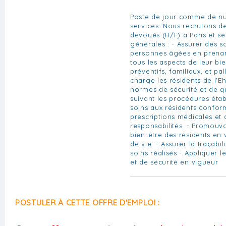
Poste de jour comme de nui
services. Nous recrutons de
dévoués (H/F) à Paris et se
générales : - Assurer des s
personnes âgées en prenan
tous les aspects de leur bie
préventifs, familiaux, et pal
charge les résidents de l'E
normes de sécurité et de qu
suivant les procédures établ
soins aux résidents confo
prescriptions médicales et 
responsabilités. - Promouvo
bien-être des résidents en v
de vie. - Assurer la traçabil
soins réalisés - Appliquer 
et de sécurité en vigueur
POSTULER À CETTE OFFRE D'EMPLOI :