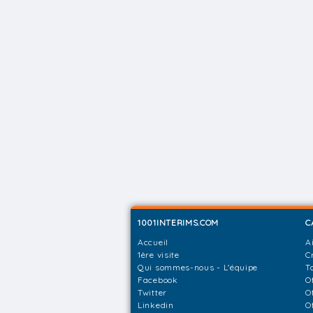
1001INTERIMS.COM
C
Accueil
A
1ère visite
C
Qui sommes-nous - L'équipe
T
Facebook
O
Twitter
O
Linkedin
O