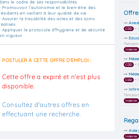
dans le cadre de ses responsabilités.
- Promouvoir l'autonomie et le bien-être des
Offre
résidents en veillant à leur qualité de vie.
- Assurer la traçabilité des actes et des soins
Anes
réalisés
•
CDD
- Appliquer le protocole d?hygiène et de sécurité
en vigueur
Educa
Tempora
Intérim
Méde
POSTULER À CETTE OFFRE D'EMPLOI :
•
CDD
Méde
Cette offre a expiré et n'est plus
•
CDD
disponible.
Infir
Tempora
Intérim
Consultez d'autres offres en
effectuant une recherche.
Regar
Aide 
Intérim