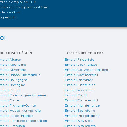
ffres d'emploi en CDD
nnuaire des agences intérim
iches métier
log emploi
OI
MPLOI PAR RÉGION
TOP DES RECHERCHES
mploi Alsace
Emploi Frigoriste
mploi Aquitaine
Emploi Journaliste
mploi Auvergne
Emploi Couvreur-zingueur
mploi Basse-Normandie
Emploi Commercial
mploi Bourgogne
Emploi Plombier
mploi Bretagne
Emploi Electricien
mploi Centre
Emploi Assistant
mploi Champagne-Ardenne
Emploi Covid
mploi Corse
Emploi Commercial
mploi Franche-Comté
Emploi Maintenance
mploi Haute-Normandie
Emploi Secretaire
mploi Ile-de-France
Emploi Photographe
mploi Languedoc-Roussillon
Emploi Assistant
mploi Limousin
Emploi Assistante