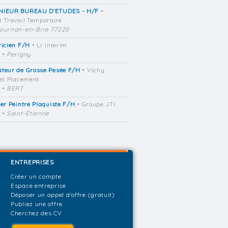
NIEUR BUREAU D'ETUDES - H/F
•
t Travail Temporaire
ournan-en-Brie 77220
ricien F/H
• Lr Interim
•
Perigny
ateur de Grosse Pesée F/H
• Vichy
 et Placement
•
BERT
ier Peintre Plaquiste F/H
• Groupe JTI
•
Saint-Étienne
ENTREPRISES
Créer un compte
Espace entreprise
Déposer un appel d'offre (gratuit)
Publiez une offre
Cherchez des CV