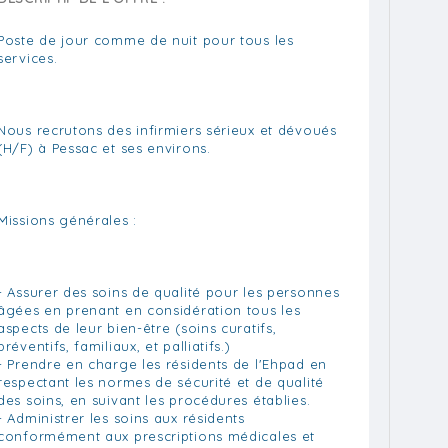
Poste de jour comme de nuit pour tous les
services.
Nous recrutons des infirmiers sérieux et dévoués
(H/F) à Pessac et ses environs.
Missions générales :
- Assurer des soins de qualité pour les personnes
âgées en prenant en considération tous les
aspects de leur bien-être (soins curatifs,
préventifs, familiaux, et palliatifs.)
- Prendre en charge les résidents de l'Ehpad en
respectant les normes de sécurité et de qualité
des soins, en suivant les procédures établies.
- Administrer les soins aux résidents
conformément aux prescriptions médicales et