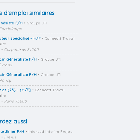
s d'emploi similaires
thésiste F/H
• Groupe JTI
Guadeloupe
teur spécialisé - H/F
• Connectt Travail
ire
•
Carpentras 84200
cin Généraliste F/H
• Groupe JTI
Évreux
cin Généraliste F/H
• Groupe JTI
Nancy
mier (75) - (H/F]
• Connectt Travail
ire
•
Paris 75000
dez aussi
jardinier F/H
• Intersud Interim Frejus
•
Fréjus