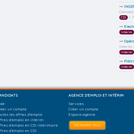
INGE
Connect
•
T
CDI
Elect
Intérim
Opér
Interim
Intérim
Plâtr
Intérim
ANDIDATS
AGENCE D'EMPLOI ET INTÉRIM
ide
Services
réer un compte
Créer un compte
outes les offres d'emploi
Espace agence
ffres d'emploi en intérim
Contactez-nous
ffres d'emploi en CDI intérimaire
ffres d'emploi en CDI