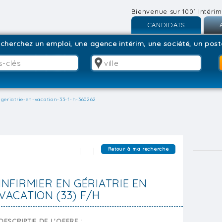
Bienvenue sur 1001 Intérim
CANDIDATS
Inscription
I
cherchez un emploi, une agence intérim, une société, un poste
Connexion
C
-geriatrie-en-vacation-33-f-h-360262
Retour à ma recherche
INFIRMIER EN GÉRIATRIE EN
VACATION (33) F/H
DESCRIPTIF DE L'OFFRE :