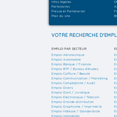
Infos légales
O
Partenaires
A
Presse et Partenariat
F
Plan du site
B
VOTRE RECHERCHE D'EMPL
EMPLOI PAR SECTEUR
E
Emploi Aéronautique
E
Emploi Automobile
E
Emploi Banque / Finance
E
Emploi BTP / Bureau d'études
E
Emploi Coiffure / Beauté
E
Emploi Communication / Marketing
E
Emploi Comptabilité / Audit
E
Emploi Divers
E
Emploi Droit / Juridique
E
Emploi Electronique / Télécom
E
Emploi Grande distribution
E
Emploi Graphisme / Imprimerie
E
Emploi Hôtesse / Standardiste
E
Emploi Immobilier
E