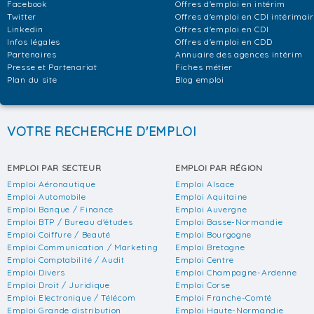
Facebook
Offres d'emploi en intérim
Twitter
Offres d'emploi en CDI intérimai
Linkedin
Offres d'emploi en CDI
Infos légales
Offres d'emploi en CDD
Partenaires
Annuaire des agences intérim
Presse et Partenariat
Fiches métier
Plan du site
Blog emploi
VOTRE RECHERCHE D'EMPLOI
EMPLOI PAR SECTEUR
EMPLOI PAR RÉGION
Emploi Aéronautique
Emploi Alsace
Emploi Automobile
Emploi Aquitaine
Emploi Banque / Finance
Emploi Auvergne
Emploi BTP / Bureau d'études
Emploi Basse-Normandie
Emploi Coiffure / Beauté
Emploi Bourgogne
Emploi Communication / Marketing
Emploi Bretagne
Emploi Comptabilité / Audit
Emploi Centre
Emploi Divers
Emploi Champagne-Ardenne
Emploi Droit / Juridique
Emploi Corse
Emploi Electronique / Télécom
Emploi Franche-Comté
Emploi Grande distribution
Emploi Haute-Normandie