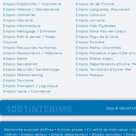
Emploi Graphisme / Imprimerie
Emploi Ile-de-France
Emploi Hôtesse / Standardiste
Emploi Languedoc-Roussillon
Emploi Immobilier
Emploi Limousin
Emploi Industrie
Emploi Lorraine
Emploi Informatique
Emploi Midi-Pyrénées
Emploi Nettoyage / Entretien
Emploi Nord-Pas-de-Calais
Emploi Prêt-à-porter / Mode,
Emploi Pays de la Loire
Couture
Emploi Picardie
Emploi Ressources humaines
Emploi Poitou-Charentes
Emploi Restauration / Hôtellerie
Emploi Provence-Alpes-Côte-d'A
Emploi Santé
Emploi Rhône-Alpes
Emploi Secrétariat
Emploi Départements d'Outre-M
Emploi Sécurité / Gardiennage
Emploi Territoires d'Outre-Mer
Emploi Télémarketing
Emploi Monaco
Emploi Tourisme
Emploi Transport / Logistique
Emploi Vente / Commerce
2026 © 1001INTER
Recherche avancée d'offres
•
Articles presse
•
CV lettre de motivation
•
Co
intérim
•
Emploi secteur
•
Emploi département
•
Emploi recruteur
•
Emplo