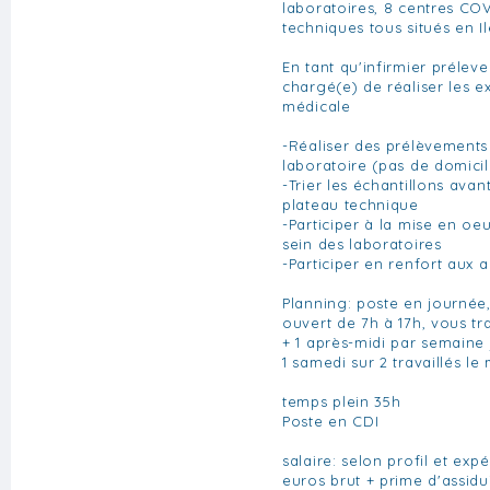
laboratoires, 8 centres COV
techniques tous situés en I
En tant qu'infirmier prélev
chargé(e) de réaliser les 
médicale
-Réaliser des prélèvements
laboratoire (pas de domici
-Trier les échantillons avan
plateau technique
-Participer à la mise en oe
sein des laboratoires
-Participer en renfort aux a
Planning: poste en journée,
ouvert de 7h à 17h, vous tra
+ 1 après-midi par semaine 
1 samedi sur 2 travaillés le
temps plein 35h
Poste en CDI
salaire: selon profil et ex
euros brut + prime d'assidu