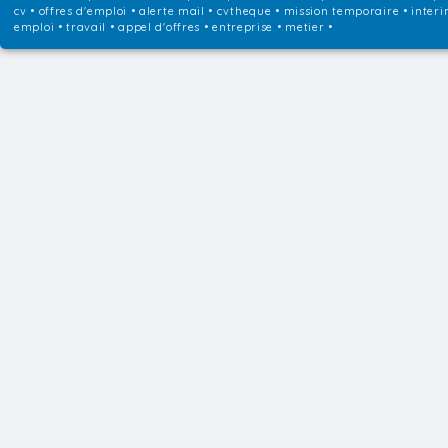
cv • offres d'emploi • alerte mail • cvtheque • mission temporaire • interi
emploi • travail • appel d'offres • entreprise • metier •