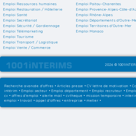
Emploi Ressources humaines
Emploi Poitou-Charentes
Emploi Restauration / Hôtellerie
Emploi Provence-Alpes-Côte-d'A
Emploi Santé
Emploi Rhône-Alpes
Emploi Secrétariat
Emploi Départements d'Outre-M
Emploi Sécurité / Gardiennage
Emploi Territoires d'Outre-Mer
Emploi Télémarketing
Emploi Monaco
Emploi Tourisme
Emploi Transport / Logistique
Emploi Vente / Commerce
2026 © 1001INTER
Recherche avancée d'offres
•
Articles presse
•
CV lettre de motivation
•
Co
intérim
•
Emploi secteur
•
Emploi département
•
Emploi recruteur
•
Emplo
cv • offres d'emploi • alerte mail • cvtheque • mission temporaire • interi
emploi • travail • appel d'offres • entreprise • metier •