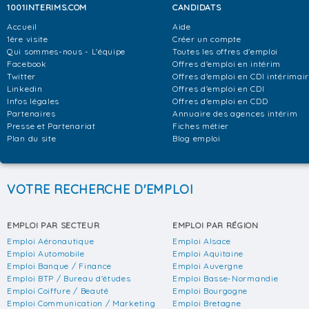
1001INTERIMS.COM
CANDIDATS
Accueil
Aide
1ère visite
Créer un compte
Qui sommes-nous - L'équipe
Toutes les offres d'emploi
Facebook
Offres d'emploi en intérim
Twitter
Offres d'emploi en CDI intérimai
Linkedin
Offres d'emploi en CDI
Infos légales
Offres d'emploi en CDD
Partenaires
Annuaire des agences intérim
Presse et Partenariat
Fiches métier
Plan du site
Blog emploi
VOTRE RECHERCHE D'EMPLOI
EMPLOI PAR SECTEUR
EMPLOI PAR RÉGION
Emploi Aéronautique
Emploi Alsace
Emploi Automobile
Emploi Aquitaine
Emploi Banque / Finance
Emploi Auvergne
Emploi BTP / Bureau d'études
Emploi Basse-Normandie
Emploi Coiffure / Beauté
Emploi Bourgogne
Emploi Communication / Marketing
Emploi Bretagne