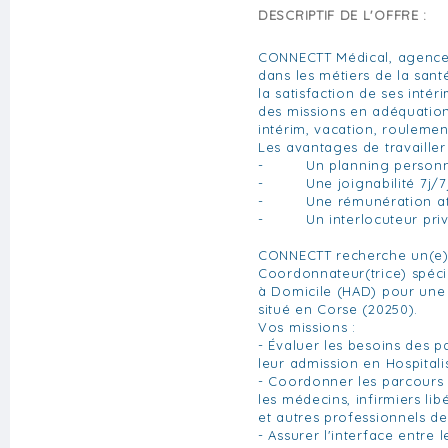
DESCRIPTIF DE L'OFFRE :
CONNECTT Médical, agence 
dans les métiers de la san
la satisfaction de ses inté
des missions en adéquatio
intérim, vacation, roulemen
Les avantages de travaille
- Un planning personn
- Une joignabilité 7j/7j
- Une rémunération att
- Un interlocuteur privi
CONNECTT recherche un(e) 
Coordonnateur(trice) spécia
à Domicile (HAD) pour une 
situé en Corse (20250).
Vos missions :
- Évaluer les besoins des p
leur admission en Hospitali
- Coordonner les parcours 
les médecins, infirmiers li
et autres professionnels de
- Assurer l'interface entre 