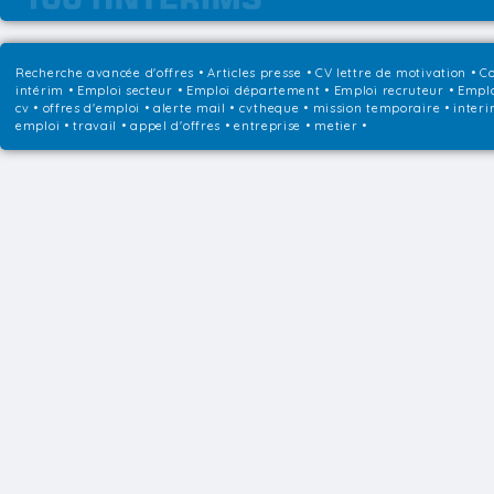
Recherche avancée d'offres
•
Articles presse
•
CV lettre de motivation
•
Co
intérim
•
Emploi secteur
•
Emploi département
•
Emploi recruteur
•
Emplo
cv • offres d'emploi • alerte mail • cvtheque • mission temporaire • interi
emploi • travail • appel d'offres • entreprise • metier •