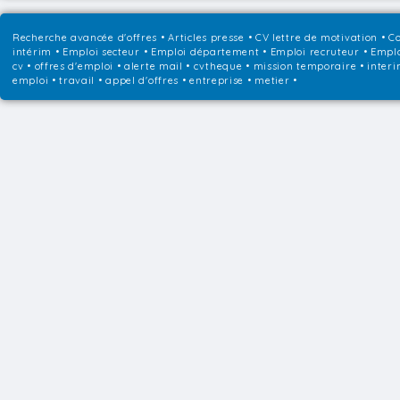
Recherche avancée d'offres
•
Articles presse
•
CV lettre de motivation
•
Co
intérim
•
Emploi secteur
•
Emploi département
•
Emploi recruteur
•
Emplo
cv • offres d'emploi • alerte mail • cvtheque • mission temporaire • interi
emploi • travail • appel d'offres • entreprise • metier •