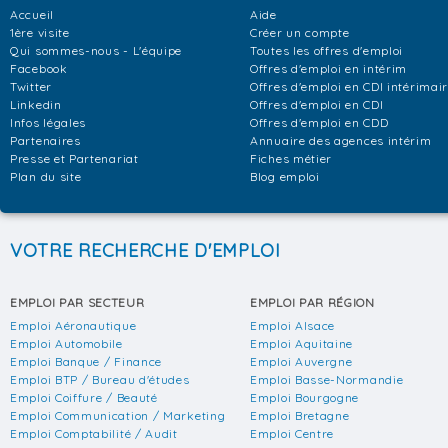
Accueil
Aide
1ère visite
Créer un compte
Qui sommes-nous - L'équipe
Toutes les offres d'emploi
Facebook
Offres d'emploi en intérim
Twitter
Offres d'emploi en CDI intérimai
Linkedin
Offres d'emploi en CDI
Infos légales
Offres d'emploi en CDD
Partenaires
Annuaire des agences intérim
Presse et Partenariat
Fiches métier
Plan du site
Blog emploi
VOTRE RECHERCHE D'EMPLOI
EMPLOI PAR SECTEUR
EMPLOI PAR RÉGION
Emploi Aéronautique
Emploi Alsace
Emploi Automobile
Emploi Aquitaine
Emploi Banque / Finance
Emploi Auvergne
Emploi BTP / Bureau d'études
Emploi Basse-Normandie
Emploi Coiffure / Beauté
Emploi Bourgogne
Emploi Communication / Marketing
Emploi Bretagne
Emploi Comptabilité / Audit
Emploi Centre