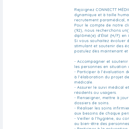
Rejoignez CONNECTT MÉDIC
dynamique et à taille huma
recrutement paramédical, mé
Pour le compte de notre cl
(92), nous recherchons un(e
diplômé(e) d'État (H/F) en 
Si vous souhaitez évoluer
stimulant et soutenir des 
postulez dès maintenant et f
- Accompagner et souteni
les personnes en situation
- Participer à l'évaluation 
à l'élaboration du projet d
médicale.
- Assurer le suivi médical 
résidents ou usagers.
- Renseigner, mettre à jour 
dossiers de soins.
- Réaliser les soins infirmie
aux besoins de chaque per
- Veiller à l'hygiène, au con
au bien-être des personn
- Participer à la prévention