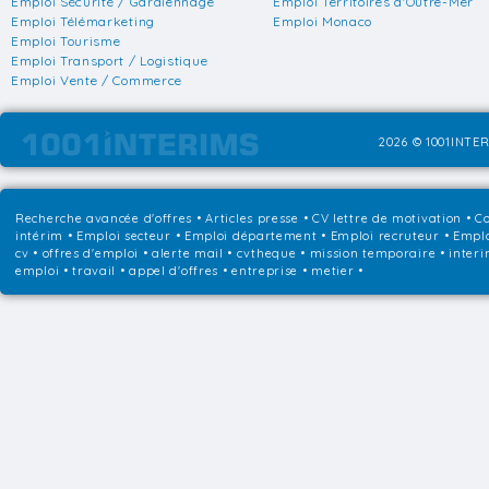
Emploi Sécurité / Gardiennage
Emploi Territoires d'Outre-Mer
Emploi Télémarketing
Emploi Monaco
Emploi Tourisme
Emploi Transport / Logistique
Emploi Vente / Commerce
2026 © 1001INTER
Recherche avancée d'offres
•
Articles presse
•
CV lettre de motivation
•
Co
intérim
•
Emploi secteur
•
Emploi département
•
Emploi recruteur
•
Emplo
cv • offres d'emploi • alerte mail • cvtheque • mission temporaire • interi
emploi • travail • appel d'offres • entreprise • metier •