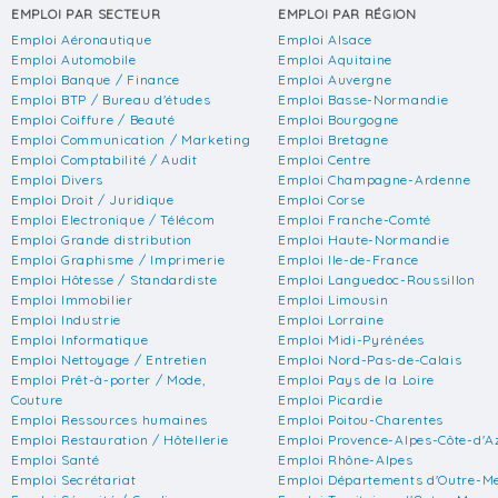
EMPLOI PAR SECTEUR
EMPLOI PAR RÉGION
Emploi Aéronautique
Emploi Alsace
Emploi Automobile
Emploi Aquitaine
Emploi Banque / Finance
Emploi Auvergne
Emploi BTP / Bureau d'études
Emploi Basse-Normandie
Emploi Coiffure / Beauté
Emploi Bourgogne
Emploi Communication / Marketing
Emploi Bretagne
Emploi Comptabilité / Audit
Emploi Centre
Emploi Divers
Emploi Champagne-Ardenne
Emploi Droit / Juridique
Emploi Corse
Emploi Electronique / Télécom
Emploi Franche-Comté
Emploi Grande distribution
Emploi Haute-Normandie
Emploi Graphisme / Imprimerie
Emploi Ile-de-France
Emploi Hôtesse / Standardiste
Emploi Languedoc-Roussillon
Emploi Immobilier
Emploi Limousin
Emploi Industrie
Emploi Lorraine
Emploi Informatique
Emploi Midi-Pyrénées
Emploi Nettoyage / Entretien
Emploi Nord-Pas-de-Calais
Emploi Prêt-à-porter / Mode,
Emploi Pays de la Loire
Couture
Emploi Picardie
Emploi Ressources humaines
Emploi Poitou-Charentes
Emploi Restauration / Hôtellerie
Emploi Provence-Alpes-Côte-d'A
Emploi Santé
Emploi Rhône-Alpes
Emploi Secrétariat
Emploi Départements d'Outre-M