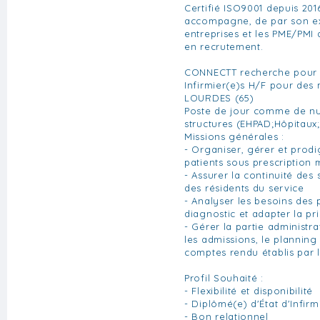
Certifié ISO9001 depuis 201
accompagne, de par son ex
entreprises et les PME/PMI 
en recrutement.
CONNECTT recherche pour s
Infirmier(e)s H/F pour des 
LOURDES (65)
Poste de jour comme de nui
structures (EHPAD;Hôpitaux; 
Missions générales :
- Organiser, gérer et prodi
patients sous prescription 
- Assurer la continuité des 
des résidents du service
- Analyser les besoins des p
diagnostic et adapter la pr
- Gérer la partie administra
les admissions, le planning 
comptes rendu établis par 
Profil Souhaité :
- Flexibilité et disponibilité
- Diplômé(e) d'État d'Infirm
- Bon relationnel