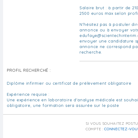
Salaire brut : à partir de 2
2500 euros max selon profi
N'hésitez pas à postuler di
annonce ou à envoyer vot
edufaye@scientechinterim
envoyer une candidature s
annonce ne correspond pa
recherche.
PROFIL RECHERCHÉ :
Diplôme infirmier ou certificat de prélèvement obligatoire
Expérience requise :
Une expérience en laboratoire d'analyse médicale est souha
obligatoire, une formation sera assurée sur le poste
SI VOUS SOUHAITEZ POST
COMPTE :
CONNECTEZ-VOU