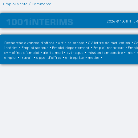
Emploi Vente / Commerce
2026 © 1001INTER
Recherche avancée d'offres
•
Articles presse
•
CV lettre de motivation
•
Co
intérim
•
Emploi secteur
•
Emploi département
•
Emploi recruteur
•
Emplo
cv • offres d'emploi • alerte mail • cvtheque • mission temporaire • interi
emploi • travail • appel d'offres • entreprise • metier •