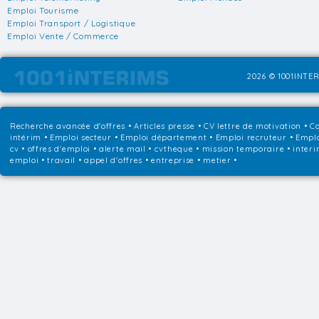
Emploi Tourisme
Emploi Transport / Logistique
Emploi Vente / Commerce
2026 © 1001INTER
Recherche avancée d'offres
•
Articles presse
•
CV lettre de motivation
•
Co
intérim
•
Emploi secteur
•
Emploi département
•
Emploi recruteur
•
Emplo
cv • offres d'emploi • alerte mail • cvtheque • mission temporaire • interi
emploi • travail • appel d'offres • entreprise • metier •