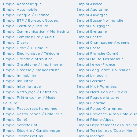
Emploi Aéronautique
Emploi Alsace
Emploi Automobile
Emploi Aquitaine
Emploi Banque / Finance
Emploi Auvergne
Emploi BTP / Bureau d'études
Emploi Basse-Normandie
Emploi Coiffure / Beauté
Emploi Bourgogne
Emploi Communication / Marketing
Emploi Bretagne
Emploi Comptabilité / Audit
Emploi Centre
Emploi Divers
Emploi Champagne-Ardenne
Emploi Droit / Juridique
Emploi Corse
Emploi Electronique / Télécom
Emploi Franche-Comté
Emploi Grande distribution
Emploi Haute-Normandie
Emploi Graphisme / Imprimerie
Emploi Ile-de-France
Emploi Hôtesse / Standardiste
Emploi Languedoc-Roussillon
Emploi Immobilier
Emploi Limousin
Emploi Industrie
Emploi Lorraine
Emploi Informatique
Emploi Midi-Pyrénées
Emploi Nettoyage / Entretien
Emploi Nord-Pas-de-Calais
Emploi Prêt-à-porter / Mode,
Emploi Pays de la Loire
Couture
Emploi Picardie
Emploi Ressources humaines
Emploi Poitou-Charentes
Emploi Restauration / Hôtellerie
Emploi Provence-Alpes-Côte-d'A
Emploi Santé
Emploi Rhône-Alpes
Emploi Secrétariat
Emploi Départements d'Outre-M
Emploi Sécurité / Gardiennage
Emploi Territoires d'Outre-Mer
Emploi Télémarketing
Emploi Monaco