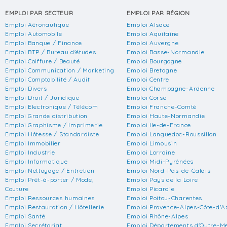
EMPLOI PAR SECTEUR
EMPLOI PAR RÉGION
Emploi Aéronautique
Emploi Alsace
Emploi Automobile
Emploi Aquitaine
Emploi Banque / Finance
Emploi Auvergne
Emploi BTP / Bureau d'études
Emploi Basse-Normandie
Emploi Coiffure / Beauté
Emploi Bourgogne
Emploi Communication / Marketing
Emploi Bretagne
Emploi Comptabilité / Audit
Emploi Centre
Emploi Divers
Emploi Champagne-Ardenne
Emploi Droit / Juridique
Emploi Corse
Emploi Electronique / Télécom
Emploi Franche-Comté
Emploi Grande distribution
Emploi Haute-Normandie
Emploi Graphisme / Imprimerie
Emploi Ile-de-France
Emploi Hôtesse / Standardiste
Emploi Languedoc-Roussillon
Emploi Immobilier
Emploi Limousin
Emploi Industrie
Emploi Lorraine
Emploi Informatique
Emploi Midi-Pyrénées
Emploi Nettoyage / Entretien
Emploi Nord-Pas-de-Calais
Emploi Prêt-à-porter / Mode,
Emploi Pays de la Loire
Couture
Emploi Picardie
Emploi Ressources humaines
Emploi Poitou-Charentes
Emploi Restauration / Hôtellerie
Emploi Provence-Alpes-Côte-d'A
Emploi Santé
Emploi Rhône-Alpes
Emploi Secrétariat
Emploi Départements d'Outre-M