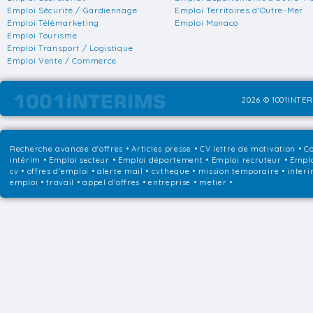
Emploi Sécurité / Gardiennage
Emploi Territoires d'Outre-Mer
Emploi Télémarketing
Emploi Monaco
Emploi Tourisme
Emploi Transport / Logistique
Emploi Vente / Commerce
2026 © 1001INTER
Recherche avancée d'offres
•
Articles presse
•
CV lettre de motivation
•
Co
intérim
•
Emploi secteur
•
Emploi département
•
Emploi recruteur
•
Emplo
cv • offres d'emploi • alerte mail • cvtheque • mission temporaire • interi
emploi • travail • appel d'offres • entreprise • metier •