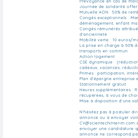
Prévoyance en cas de mal
Journée de solidarité offer
Mutuelle AON : 50% de re
Congés exceptionnels : Mar
déménagement, enfant malad
Congés rémunérés attribués
d'ancienneté
Mobilité verte : 10 euros/m
La prise en charge à 50% 
transports en commun
Action logement
CSE dynamique : (réductio
cadeaux, vacances, réductio
Primes : participation, int
Plan d'épargne entreprise e
Stationnement gratuit
Heures supplémentaires :
récupérées, à vous de choi
Mise à disposition d'une sa
N'hésitez pas à postuler di
annonce ou à envoyer vot
CV@scientechinterim.com
s
envoyer une candidature s
annonce ne correspond pa