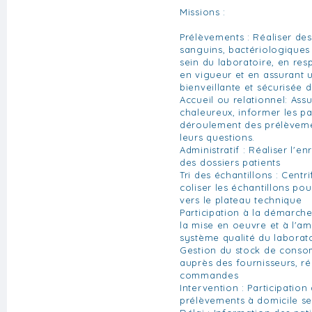
Missions :
Prélèvements : Réaliser de
sanguins, bactériologique
sein du laboratoire, en res
en vigueur et en assurant 
bienveillante et sécurisée d
Accueil ou relationnel: Ass
chaleureux, informer les pat
déroulement des prélèveme
leurs questions.
Administratif : Réaliser l'en
des dossiers patients
Tri des échantillons : Centr
coliser les échantillons p
vers le plateau technique
Participation à la démarche
la mise en oeuvre et à l'am
système qualité du laborato
Gestion du stock de cons
auprès des fournisseurs, ré
commandes
Intervention : Participation
prélèvements à domicile se