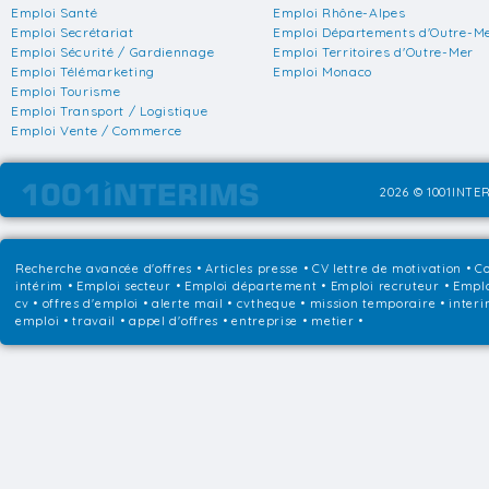
Emploi Santé
Emploi Rhône-Alpes
Emploi Secrétariat
Emploi Départements d'Outre-M
Emploi Sécurité / Gardiennage
Emploi Territoires d'Outre-Mer
Emploi Télémarketing
Emploi Monaco
Emploi Tourisme
Emploi Transport / Logistique
Emploi Vente / Commerce
2026 © 1001INTER
Recherche avancée d'offres
•
Articles presse
•
CV lettre de motivation
•
Co
intérim
•
Emploi secteur
•
Emploi département
•
Emploi recruteur
•
Emplo
cv • offres d'emploi • alerte mail • cvtheque • mission temporaire • interi
emploi • travail • appel d'offres • entreprise • metier •