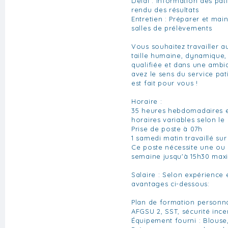
Délai : Information des pati
rendu des résultats
Entretien : Préparer et main
salles de prélèvements
Vous souhaitez travailler a
taille humaine, dynamique
qualifiée et dans une ambi
avez le sens du service pat
est fait pour vous !
Horaire :
35 heures hebdomadaires 
horaires variables selon le
Prise de poste à 07h
1 samedi matin travaillé sur
Ce poste nécessite une ou 
semaine jusqu'à 15h30 ma
Salaire : Selon expérience
avantages ci-dessous:
Plan de formation personnal
AFGSU 2, SST, sécurité ince
Équipement fourni : Blouse