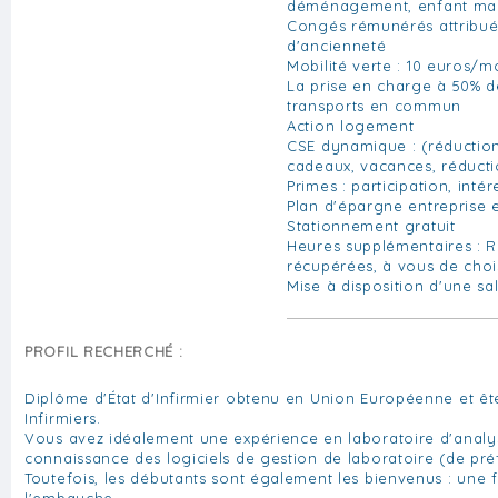
déménagement, enfant malad
Congés rémunérés attribués
d'ancienneté
Mobilité verte : 10 euros/m
La prise en charge à 50% 
transports en commun
Action logement
CSE dynamique : (réductio
cadeaux, vacances, réductio
Primes : participation, int
Plan d'épargne entreprise e
Stationnement gratuit
Heures supplémentaires :
récupérées, à vous de choi
Mise à disposition d'une sa
PROFIL RECHERCHÉ :
Diplôme d'État d'Infirmier obtenu en Union Européenne et êtes
Infirmiers.
Vous avez idéalement une expérience en laboratoire d'analy
connaissance des logiciels de gestion de laboratoire (de pr
Toutefois, les débutants sont également les bienvenus : une 
l'embauche.