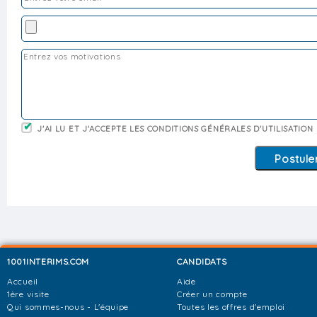
J'AI LU ET J'ACCEPTE LES CONDITIONS GÉNÉRALES D'UTILISATION
1001INTERIMS.COM
CANDIDATS
Accueil
Aide
1ère visite
Créer un compte
Qui sommes-nous - L'équipe
Toutes les offres d'emploi