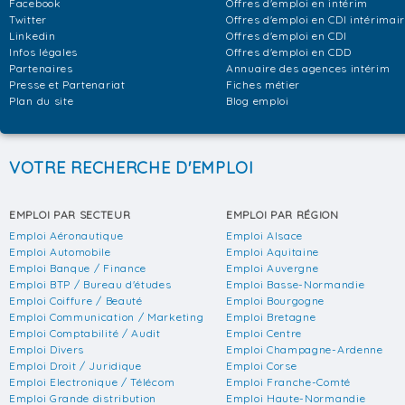
Facebook
Offres d'emploi en intérim
Twitter
Offres d'emploi en CDI intérimai
Linkedin
Offres d'emploi en CDI
Infos légales
Offres d'emploi en CDD
Partenaires
Annuaire des agences intérim
Presse et Partenariat
Fiches métier
Plan du site
Blog emploi
VOTRE RECHERCHE D'EMPLOI
EMPLOI PAR SECTEUR
EMPLOI PAR RÉGION
Emploi Aéronautique
Emploi Alsace
Emploi Automobile
Emploi Aquitaine
Emploi Banque / Finance
Emploi Auvergne
Emploi BTP / Bureau d'études
Emploi Basse-Normandie
Emploi Coiffure / Beauté
Emploi Bourgogne
Emploi Communication / Marketing
Emploi Bretagne
Emploi Comptabilité / Audit
Emploi Centre
Emploi Divers
Emploi Champagne-Ardenne
Emploi Droit / Juridique
Emploi Corse
Emploi Electronique / Télécom
Emploi Franche-Comté
Emploi Grande distribution
Emploi Haute-Normandie