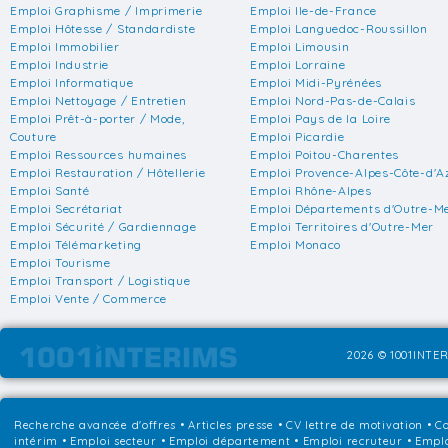
Emploi Graphisme / Imprimerie
Emploi Ile-de-France
Emploi Hôtesse / Standardiste
Emploi Languedoc-Roussillon
Emploi Immobilier
Emploi Limousin
Emploi Industrie
Emploi Lorraine
Emploi Informatique
Emploi Midi-Pyrénées
Emploi Nettoyage / Entretien
Emploi Nord-Pas-de-Calais
Emploi Prêt-à-porter / Mode,
Emploi Pays de la Loire
Couture
Emploi Picardie
Emploi Ressources humaines
Emploi Poitou-Charentes
Emploi Restauration / Hôtellerie
Emploi Provence-Alpes-Côte-d'A
Emploi Santé
Emploi Rhône-Alpes
Emploi Secrétariat
Emploi Départements d'Outre-M
Emploi Sécurité / Gardiennage
Emploi Territoires d'Outre-Mer
Emploi Télémarketing
Emploi Monaco
Emploi Tourisme
Emploi Transport / Logistique
Emploi Vente / Commerce
2026 © 1001INTER
Recherche avancée d'offres
•
Articles presse
•
CV lettre de motivation
•
Co
intérim
•
Emploi secteur
•
Emploi département
•
Emploi recruteur
•
Emplo