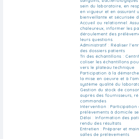
sanguins, bactériologique
sein du laboratoire, en res
en vigueur et en assurant 
bienveillante et sécurisée d
Accueil ou relationnel: Ass
chaleureux, informer les pat
déroulement des prélèveme
leurs questions.
Administratif : Réaliser l'en
des dossiers patients
Tri des échantillons : Centr
coliser les échantillons p
vers le plateau technique
Participation à la démarche
la mise en oeuvre et à l'am
système qualité du laborato
Gestion du stock de cons
auprès des fournisseurs, ré
commandes
Intervention : Participation
prélèvements à domicile se
Délai : Information des pati
rendu des résultats
Entretien : Préparer et main
salles de prélèvements