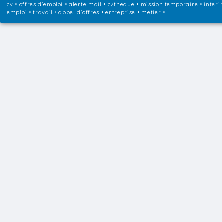
cv • offres d'emploi • alerte mail • cvtheque • mission temporaire • interi
emploi • travail • appel d'offres • entreprise • metier •