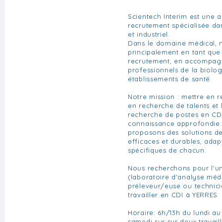
Scientech Interim est une a
recrutement spécialisée da
et industriel.
Dans le domaine médical, 
principalement en tant que
recrutement, en accompagn
professionnels de la biolo
établissements de santé.
Notre mission : mettre en re
en recherche de talents et 
recherche de postes en CD
connaissance approfondie 
proposons des solutions de
efficaces et durables, ada
spécifiques de chacun.
Nous recherchons pour l'un
(laboratoire d'analyse méd
préleveur/euse ou technici
travailler en CDI à YERRES
Horaire: 6h/13h du lundi a
samedi sur sur deux travail