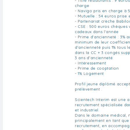
- Titre restaurants : 9 euro
charge
- Navigo pris en charge à 
- Mutuelle : 54 euros prise
- Partenariat crèche Babilo
- CSE : 500 euros chèques
cadeaux dans l'année
- Prime d'ancienneté : 3% 
minimum de leur coefficient
d'ancienneté puis 1% tous l
dans la CC + 3 congés supp
3 ans d'ancienneté
- Intéressement
- Prime de cooptation
- 1% Logement
Profil jeune diplômé accepté
prélèvement .
Scientech Interim est une a
recrutement spécialisée da
et industriel.
Dans le domaine médical, 
principalement en tant que
recrutement, en accompagn