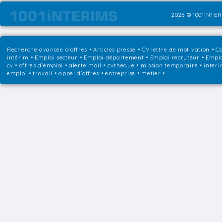
2026 © 1001INTER
Recherche avancée d'offres
•
Articles presse
•
CV lettre de motivation
•
Co
intérim
•
Emploi secteur
•
Emploi département
•
Emploi recruteur
•
Emplo
cv • offres d'emploi • alerte mail • cvtheque • mission temporaire • interi
emploi • travail • appel d'offres • entreprise • metier •