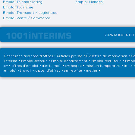
Emploi Télémarketing
Emploi Monaco
Emploi Tourisme
Emploi Transport / Logistique
Emploi Vente / Commerce
2026 © 1001INTER
Recherche avancée d'offres
•
Articles presse
•
CV lettre de motivation
•
Co
intérim
•
Emploi secteur
•
Emploi département
•
Emploi recruteur
•
Emplo
cv • offres d'emploi • alerte mail • cvtheque • mission temporaire • interi
emploi • travail • appel d'offres • entreprise • metier •