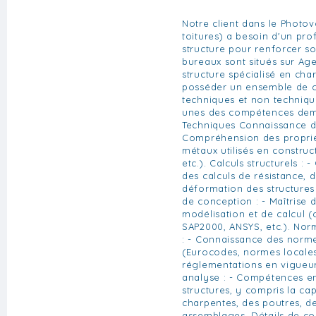
Notre client dans le Photov
toitures) a besoin d'un pro
structure pour renforcer s
bureaux sont situés sur Ag
structure spécialisé en cha
posséder un ensemble de 
techniques et non techniqu
unes des compétences de
Techniques Connaissance de
Compréhension des propri
métaux utilisés en construc
etc.). Calculs structurels : 
des calculs de résistance, d
déformation des structures 
de conception : - Maîtrise d
modélisation et de calcul 
SAP2000, ANSYS, etc.). Nor
: - Connaissance des norme
(Eurocodes, normes locales,
réglementations en vigueur
analyse : - Compétences e
structures, y compris la ca
charpentes, des poutres, d
assemblages. Détails de con