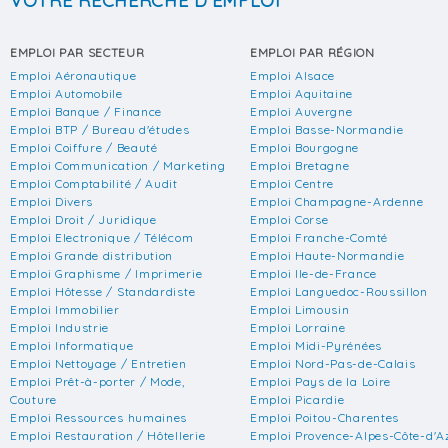
VOTRE RECHERCHE D'EMPLOI
EMPLOI PAR SECTEUR
EMPLOI PAR RÉGION
Emploi Aéronautique
Emploi Alsace
Emploi Automobile
Emploi Aquitaine
Emploi Banque / Finance
Emploi Auvergne
Emploi BTP / Bureau d'études
Emploi Basse-Normandie
Emploi Coiffure / Beauté
Emploi Bourgogne
Emploi Communication / Marketing
Emploi Bretagne
Emploi Comptabilité / Audit
Emploi Centre
Emploi Divers
Emploi Champagne-Ardenne
Emploi Droit / Juridique
Emploi Corse
Emploi Electronique / Télécom
Emploi Franche-Comté
Emploi Grande distribution
Emploi Haute-Normandie
Emploi Graphisme / Imprimerie
Emploi Ile-de-France
Emploi Hôtesse / Standardiste
Emploi Languedoc-Roussillon
Emploi Immobilier
Emploi Limousin
Emploi Industrie
Emploi Lorraine
Emploi Informatique
Emploi Midi-Pyrénées
Emploi Nettoyage / Entretien
Emploi Nord-Pas-de-Calais
Emploi Prêt-à-porter / Mode,
Emploi Pays de la Loire
Couture
Emploi Picardie
Emploi Ressources humaines
Emploi Poitou-Charentes
Emploi Restauration / Hôtellerie
Emploi Provence-Alpes-Côte-d'A