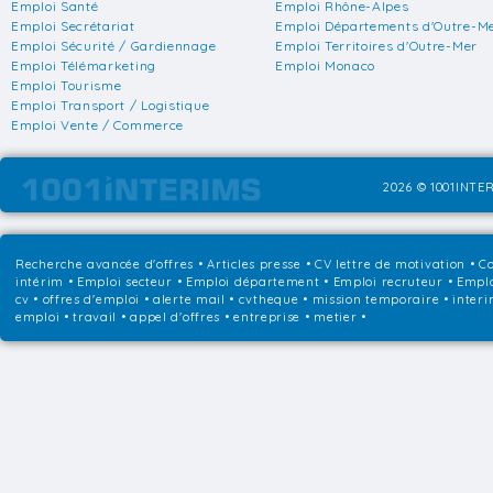
Emploi Santé
Emploi Rhône-Alpes
Emploi Secrétariat
Emploi Départements d'Outre-M
Emploi Sécurité / Gardiennage
Emploi Territoires d'Outre-Mer
Emploi Télémarketing
Emploi Monaco
Emploi Tourisme
Emploi Transport / Logistique
Emploi Vente / Commerce
2026 © 1001INTER
Recherche avancée d'offres
•
Articles presse
•
CV lettre de motivation
•
Co
intérim
•
Emploi secteur
•
Emploi département
•
Emploi recruteur
•
Emplo
cv • offres d'emploi • alerte mail • cvtheque • mission temporaire • interi
emploi • travail • appel d'offres • entreprise • metier •