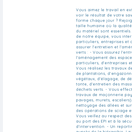
Vous aimez le travail en ext
voir le résultat de votre sa
forme chaque jour ? Rejoig
taille humaine où la qualité
du matériel sont essentiels
de notre équipe, vous inte
particuliers, entreprises et 
assurer l'entretien et l'a
verts : - Vous assurez l'entr
l'aménagement des espaces
particuliers, d'entreprises et
Vous réalisez les travaux d
de plantations, d'engazonn
végétaux, d'élagage, de dé
tonte, d'entretien des mass
déchets verts. - Vous effe
travaux de maçonnerie pay
pavages, murets, escaliers),
nettoyage des allées et su
des opérations de sciage e
Vous veillez au respect des
au port des EPI et à la séc
d'intervention. - Un reporti
auprès de la hiérarchie. La 