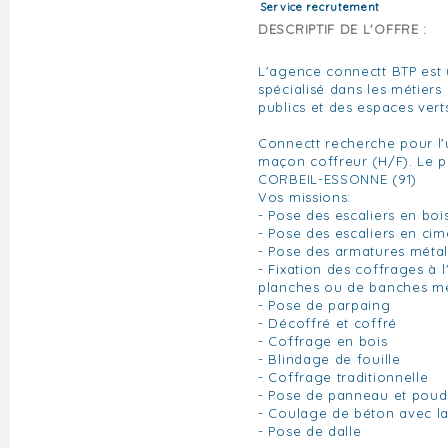
Service recrutement
DESCRIPTIF DE L'OFFRE :
L'agence connectt BTP est
spécialisé dans les métiers
publics et des espaces vert
Connectt recherche pour l'
maçon coffreur (H/F). Le p
CORBEIL-ESSONNE (91)
Vos missions:
- Pose des escaliers en boi
- Pose des escaliers en cim
- Pose des armatures métal
- Fixation des coffrages à 
planches ou de banches mé
- Pose de parpaing
- Décoffré et coffré
- Coffrage en bois
- Blindage de fouille
- Coffrage traditionnelle
- Pose de panneau et poud
- Coulage de béton avec l
- Pose de dalle