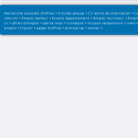
Recherche avancée d'offres
•
Articles presse
•
CV lettre de motivation
•
Co
intérim
•
Emploi secteur
•
Emploi département
•
Emploi recruteur
•
Emplo
cv • offres d'emploi • alerte mail • cvtheque • mission temporaire • interi
emploi • travail • appel d'offres • entreprise • metier •