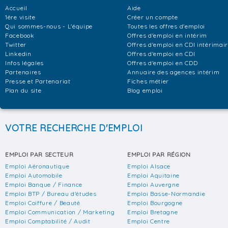
Accueil
Aide
1ère visite
Créer un compte
Qui sommes-nous - L'équipe
Toutes les offres d'emploi
Facebook
Offres d'emploi en intérim
Twitter
Offres d'emploi en CDI intérimai
Linkedin
Offres d'emploi en CDI
Infos légales
Offres d'emploi en CDD
Partenaires
Annuaire des agences intérim
Presse et Partenariat
Fiches métier
Plan du site
Blog emploi
VOTRE RECHERCHE D'EMPLOI
EMPLOI PAR SECTEUR
EMPLOI PAR RÉGION
Emploi Aéronautique
Emploi Alsace
Emploi Automobile
Emploi Aquitaine
Emploi Banque / Finance
Emploi Auvergne
Emploi BTP / Bureau d'études
Emploi Basse-Normandie
Emploi Coiffure / Beauté
Emploi Bourgogne
Emploi Communication / Marketing
Emploi Bretagne
Emploi Comptabilité / Audit
Emploi Centre