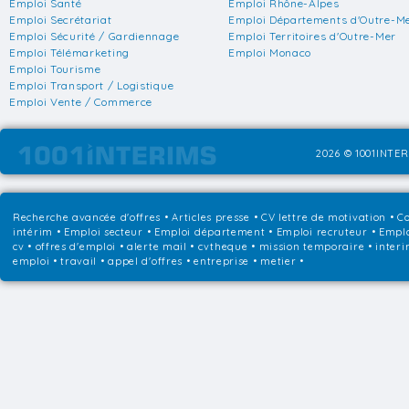
Emploi Santé
Emploi Rhône-Alpes
Emploi Secrétariat
Emploi Départements d'Outre-M
Emploi Sécurité / Gardiennage
Emploi Territoires d'Outre-Mer
Emploi Télémarketing
Emploi Monaco
Emploi Tourisme
Emploi Transport / Logistique
Emploi Vente / Commerce
2026 © 1001INTER
Recherche avancée d'offres
•
Articles presse
•
CV lettre de motivation
•
Co
intérim
•
Emploi secteur
•
Emploi département
•
Emploi recruteur
•
Emplo
cv • offres d'emploi • alerte mail • cvtheque • mission temporaire • interi
emploi • travail • appel d'offres • entreprise • metier •